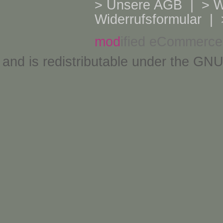
>
Unsere AGB
| >
W
Widerrufsformular
| 
mod
ified eCommerce
and is redistributable under the
GNU 