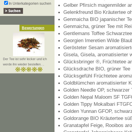
In Unterkategorien suchen
Gelber Pfirsich magenmilder a
Gelenkfreund Bio Kräutertee 
Genmaicha BIO japanischer Te
Genmaicha, grüner Tee mit Rei
Bewertungen
Gentlemans Toffee Schwarztee 
Georgien Imeretien Wilde Blaub
Gerösteter Sesam aromatisiert
Gisela, Gisela, aromatisierter
Der Tee ist sehr lecker und ich
Glücksbringer ®, Früchtetee ar
werde ihn wieder bestellen. ..
Glücksdrache BIO, grüner Tee
Glücksgefühl Früchtetee aromat
Goldblümchen aromatisierter K
Golden Needle OP, schwarzer 
Golden Nepal Maloom SF TGFO
Golden Tippy Mokalbari FTGF
Golden Yunnan GFOP, schwarz
Goldorange BIO Kräutertee süß
Granatapfel Feige, Rooibos aro