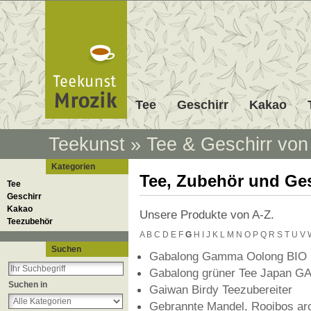
Tee
Geschirr
Kakao
Teekunst
»
Tee & Geschirr von
Kategorien
Tee, Zubehör und Ges
Tee
Geschirr
Kakao
Unsere Produkte von A-Z.
Teezubehör
A
B
C
D
E
F
G
H
I
J
K
L
M
N
O
P
Q
R
S
T
U
V
Suchen
Gabalong Gamma Oolong BIO
Gabalong grüner Tee Japan G
Suchen in
Gaiwan Birdy Teezubereiter
Gebrannte Mandel, Rooibos aro