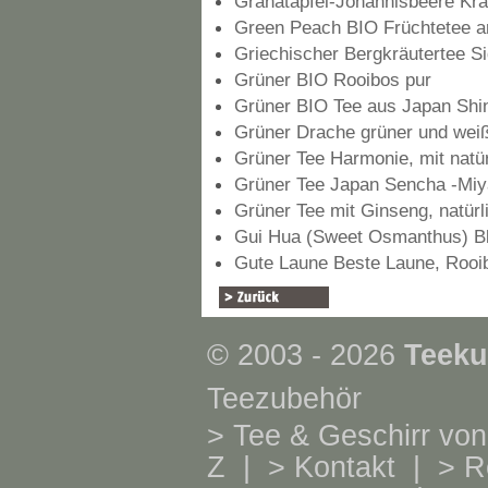
Granatapfel-Johannisbeere Krä
Green Peach BIO Früchtetee ar
Griechischer Bergkräutertee Si
Grüner BIO Rooibos pur
Grüner BIO Tee aus Japan Sh
Grüner Drache grüner und wei
Grüner Tee Harmonie, mit nat
Grüner Tee Japan Sencha -Miy
Grüner Tee mit Ginseng, natür
Gui Hua (Sweet Osmanthus) B
Gute Laune Beste Laune, Rooib
© 2003 - 2026
Teeku
Teezubehör
>
Tee & Geschirr von
Z
| >
Kontakt
| >
R