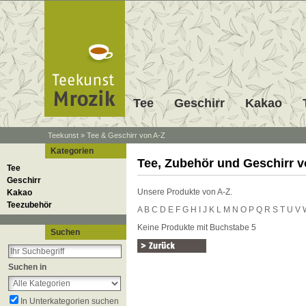
Tee
Geschirr
Kakao
Teekunst
»
Tee & Geschirr von A-Z
Kategorien
Tee, Zubehör und Geschirr v
Tee
Geschirr
Unsere Produkte von A-Z.
Kakao
Teezubehör
A
B
C
D
E
F
G
H
I
J
K
L
M
N
O
P
Q
R
S
T
U
V
Keine Produkte mit Buchstabe 5
Suchen
Suchen in
In Unterkategorien suchen