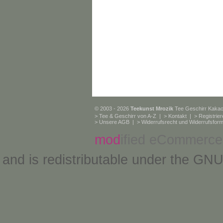
© 2003 - 2026
Teekunst Mrozik
Tee Geschirr Kaka
>
Tee & Geschirr von A-Z
| >
Kontakt
| >
Registrie
>
Unsere AGB
| >
Widerrufsrecht und Widerrufsform
mod
ified eCommerce
and is redistributable under the
GNU 