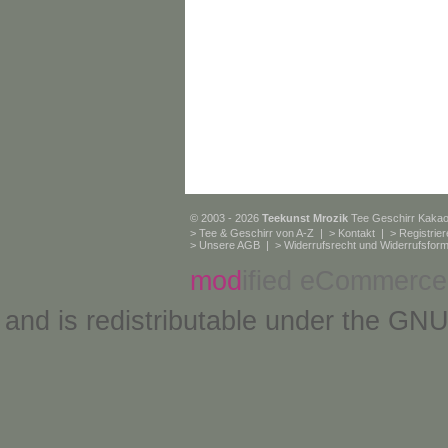
© 2003 - 2026
Teekunst Mrozik
Tee Geschirr Kaka
>
Tee & Geschirr von A-Z
| >
Kontakt
| >
Registrie
>
Unsere AGB
| >
Widerrufsrecht und Widerrufsform
mod
ified eCommerce
and is redistributable under the
GNU 