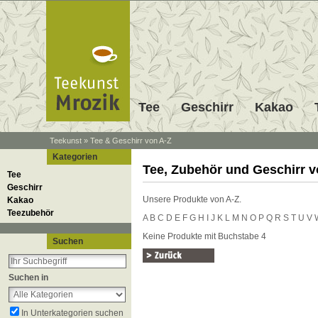
Tee
Geschirr
Kakao
Teekunst
»
Tee & Geschirr von A-Z
Kategorien
Tee, Zubehör und Geschirr v
Tee
Geschirr
Unsere Produkte von A-Z.
Kakao
Teezubehör
A
B
C
D
E
F
G
H
I
J
K
L
M
N
O
P
Q
R
S
T
U
V
Keine Produkte mit Buchstabe 4
Suchen
Suchen in
In Unterkategorien suchen