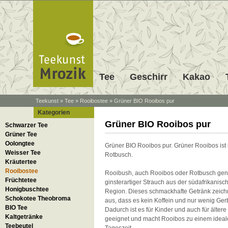
Tee
Geschirr
Kakao
Teekunst
»
Tee
»
Rooibostee
»
Grüner BIO Rooibos pur
Kategorien
Grüner BIO Rooibos pur
Schwarzer Tee
Grüner Tee
Oolongtee
Grüner BIO Rooibos pur. Grüner Rooibos ist n
Weisser Tee
Rotbusch.
Kräutertee
Rooibostee
Rooibush, auch Rooibos oder Rotbusch gena
Früchtetee
ginsterartiger Strauch aus der südafrikanis
Honigbuschtee
Region. Dieses schmackhafte Getränk zeich
Schokotee Theobroma
aus, dass es kein Koffein und nur wenig Ger
BIO Tee
Dadurch ist es für Kinder und auch für älte
Kaltgetränke
geeignet und macht Rooibos zu einem ideale
Teebeutel