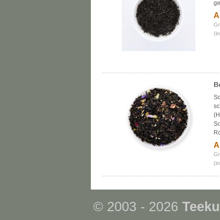
ge
A
Gr
(i
B
Sc
sc
(H
So
Ro
A
Gr
(i
© 2003 - 2026
Teeku