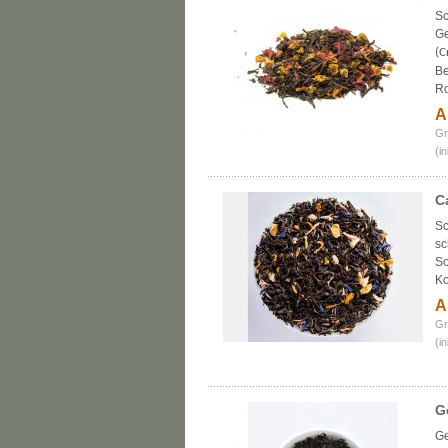
Sc
Ge
(C
Be
Ro
A
Gr
(i
C
Sc
sc
So
Ko
A
Gr
(i
G
Ge