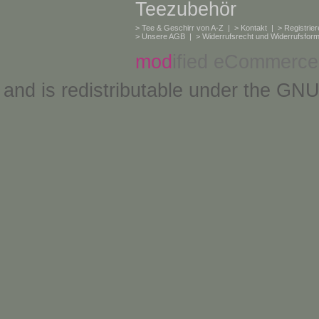
Teezubehör
>
Tee & Geschirr von A-Z
| >
Kontakt
| >
Registrie
>
Unsere AGB
| >
Widerrufsrecht und Widerrufsform
mod
ified eCommerce
and is redistributable under the
GNU 