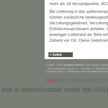
mehr als 18 Versandpunkte: 40,0
Bei Lieferung in das außereurop
können zusätzliche landesspezifi
Verzollungsgebühren, Verzollung
Einfuhrumsatzsteuern anfallen.
jeweiligen Lieferland ab. Bitte 
Zollamt vor Ort. Diese Gebühren
© 2003 - 2026
Teekunst Mrozik
Tee Geschirr Kaka
>
Tee & Geschirr von A-Z
| >
Kontakt
| >
Registrie
>
Unsere AGB
| >
Widerrufsrecht und Widerrufsform
mod
ified eCommerce
and is redistributable under the
GNU 