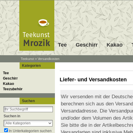
Tee
Geschirr
Kakao
Teekunst
»
Versandkosten
Kategorien
Tee
Geschirr
Liefer- und Versandkosten
Kakao
Teezubehör
Wir versenden mit der Deutsch
Suchen
berechnen sich aus den Versandp
Versandadresse. Die Versandpu
Suchen in
und/oder dem Volumen des Artik
Sie bitte die in der Artikelbesc
In Unterkategorien suchen
Versandarten sind inklusive Meh