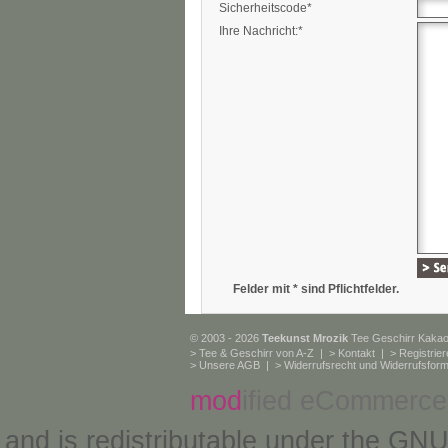
Sicherheitscode*
Ihre Nachricht:*
Felder mit * sind Pflichtfelder.
© 2003 - 2026
Teekunst Mrozik
Tee Geschirr Kaka
>
Tee & Geschirr von A-Z
| >
Kontakt
| >
Registrie
>
Unsere AGB
| >
Widerrufsrecht und Widerrufsform
mod
ified eCommerce
and is redistributable under the
GNU 