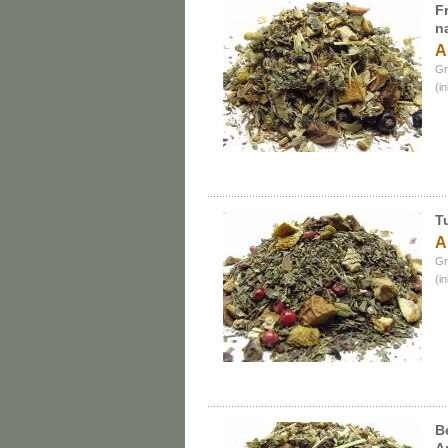
F
n
A
Gr
(i
T
A
Gr
(i
B