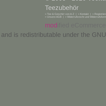
Teezubehör
>
Tee & Geschirr von A-Z
| >
Kontakt
| >
Registrie
>
Unsere AGB
| >
Widerrufsrecht und Widerrufsform
mod
ified eCommerce
and is redistributable under the
GNU 