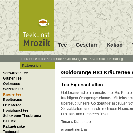
Tee
Geschirr
Kakao
Teekunst
»
Tee
»
Kräutertee
»
Goldorange BIO Kräutertee süß fruchtig
Kategorien
Goldorange BIO Kräutertee 
Schwarzer Tee
Grüner Tee
Oolongtee
Tee Eigenschaften
Weisser Tee
Goldorange ist ein aromatisierter Bio Kräuter
Kräutertee
fruchtigem Orangengeschmack. Mit feinstem
Rooibostee
überzeugt unsere 'Goldorange' mit süßer No
Früchtetee
Steviablättern und frisch-fruchtigen Nuancen
Honigbuschtee
Hibiskus und Himbeerstücken!
Schokotee Theobroma
BIO Tee
Teeart:
Kräutertee
Kaltgetränke
aromatisiert:
ja
Teebeutel