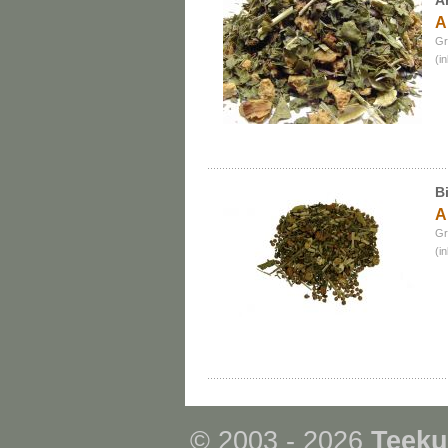
A
A
Gr
(i
B
A
Gr
(i
© 2003 - 2026
Teeku