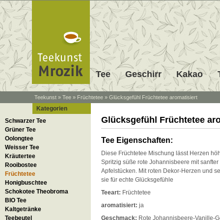
Tee
Geschirr
Kakao
Teekunst
»
Tee
»
Früchtetee
»
Glücksgefühl Früchtetee aromatisiert
Kategorien
Glücksgefühl Früchtetee aro
Schwarzer Tee
Grüner Tee
Oolongtee
Tee Eigenschaften:
Weisser Tee
Diese Früchtetee Mischung lässt Herzen höh
Kräutertee
Spritzig süße rote Johannisbeere mit sanfter 
Rooibostee
Apfelstücken. Mit roten Dekor-Herzen und s
Früchtetee
sie für echte Glücksgefühle
Honigbuschtee
Schokotee Theobroma
Teeart:
Früchtetee
BIO Tee
aromatisiert:
ja
Kaltgetränke
Teebeutel
Geschmack:
Rote Johannisbeere-Vanille
-G