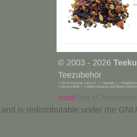
(i
© 2003 - 2026
Teeku
Teezubehör
>
Tee & Geschirr von A-Z
| >
Kontakt
| >
Registrie
>
Unsere AGB
| >
Widerrufsrecht und Widerrufsform
mod
ified eCommerce
and is redistributable under the
GNU 