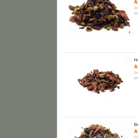
A
Gr
(i
H
A
Gr
(i
B
A
Gr