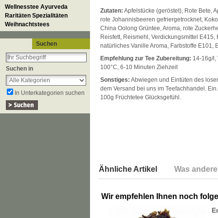
Wellnesstee Ayurveda
Zutaten:
Apfelstücke (geröstet), Rote Bete, A
Raritäten Spezialitäten
rote Johannisbeeren gefriergetrocknet, Koko
Weihnachtstees
China Oolong Grüntee, Aroma, rote Zuckerhe
Reisfett, Reismehl, Verdickungsmittel E415, K
Suchen
natürliches Vanille Aroma, Farbstoffe E101, 
Empfehlung zur Tee Zubereitung:
14-16g/l,
100°C, 6-10 Minuten Ziehzeit
Suchen in
Sonstiges:
Abwiegen und Eintüten des losen 
dem Versand bei uns im Teefachhandel. Ein A
In Unterkategorien suchen
100g Früchtetee Glücksgefühl.
Ähnliche Artikel
Was andere
Wir empfehlen Ihnen noch folg
E