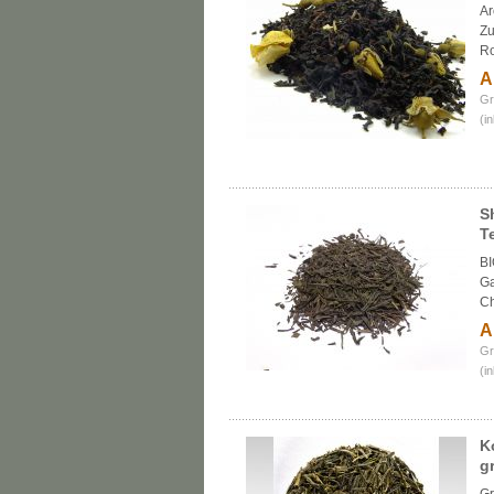
Ar
Zu
R
A
Gr
(i
S
T
BI
Ga
Ch
A
Gr
(i
K
g