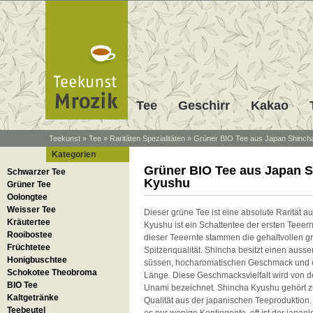
Tee
Geschirr
Kakao
Teekunst
»
Tee
»
Raritäten Spezialitäten
»
Grüner BIO Tee aus Japan Shinch
Kategorien
Grüner BIO Tee aus Japan 
Schwarzer Tee
Kyushu
Grüner Tee
Oolongtee
Weisser Tee
Dieser grüne Tee ist eine absolute Rarität 
Kräutertee
Kyushu ist ein Schattentee der ersten Teeern
Rooibostee
dieser Teeernte stammen die gehaltvollen g
Früchtetee
Spitzenqualität. Shincha besitzt einen auss
Honigbuschtee
süssen, hocharomatischen Geschmack und
Schokotee Theobroma
Länge. Diese Geschmacksvielfalt wird von d
BIO Tee
Unami bezeichnet. Shincha Kyushu gehört z
Kaltgetränke
Qualität aus der japanischen Teeproduktion.
Teebeutel