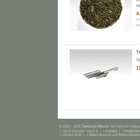
Gr
na
A
Gr
(i
T
Te
1
© 2003 - 2026
Teekunst Mrozik
Tee Geschirr Kaka
>
Tee & Geschirr von A-Z
| >
Kontakt
| >
Registrie
>
Unsere AGB
| >
Widerrufsrecht und Widerrufsform