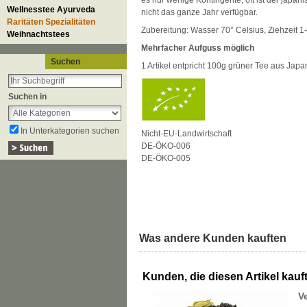
es nur wenige Kontingente, oft ist der japan
Wellnesstee Ayurveda
nicht das ganze Jahr verfügbar.
Raritäten Spezialitäten
Zubereitung: Wasser 70° Celsius, Ziehzeit 
Weihnachtstees
Mehrfacher Aufguss möglich
Suchen
1 Artikel entpricht 100g grüner Tee aus Ja
Suchen in
In Unterkategorien suchen
Nicht-EU-Landwirtschaft
DE-ÖKO-006
DE-ÖKO-005
Was andere Kunden kauften
Kunden, die diesen Artikel kauft
V