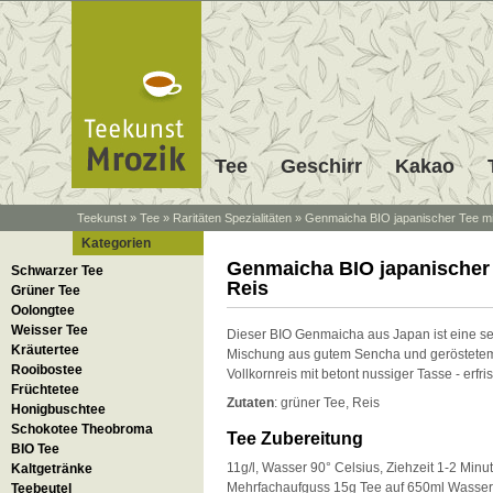
Tee
Geschirr
Kakao
Teekunst
»
Tee
»
Raritäten Spezialitäten
»
Genmaicha BIO japanischer Tee mi
Kategorien
Genmaicha BIO japanischer 
Schwarzer Tee
Reis
Grüner Tee
Oolongtee
Weisser Tee
Dieser BIO Genmaicha aus Japan ist eine s
Kräutertee
Mischung aus gutem Sencha und geröstete
Rooibostee
Vollkornreis mit betont nussiger Tasse - erfr
Früchtetee
Zutaten
: grüner Tee, Reis
Honigbuschtee
Schokotee Theobroma
Tee Zubereitung
BIO Tee
11g/l, Wasser 90° Celsius, Ziehzeit 1-2 Minu
Kaltgetränke
Mehrfachaufguss 15g Tee auf 650ml Wasse
Teebeutel