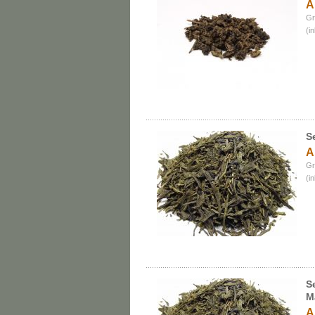
A
Gr
(i
S
A
Gr
(i
S
M
A