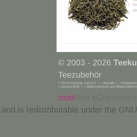
Gr
(i
© 2003 - 2026
Teeku
Teezubehör
>
Tee & Geschirr von A-Z
| >
Kontakt
| >
Registrie
>
Unsere AGB
| >
Widerrufsrecht und Widerrufsform
mod
ified eCommerce
and is redistributable under the
GNU 