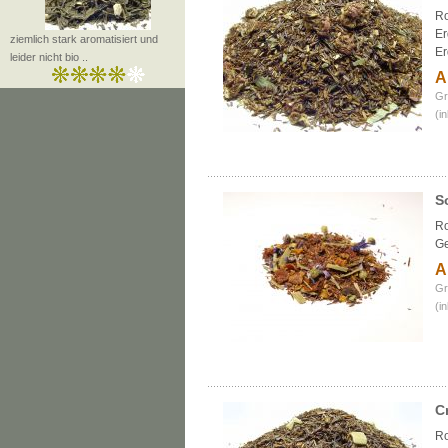
Ro
Er
ziemlich stark aromatisiert und
E
leider nicht bio ..
A
Gr
(i
S
Ro
G
A
Gr
(i
C
Ro