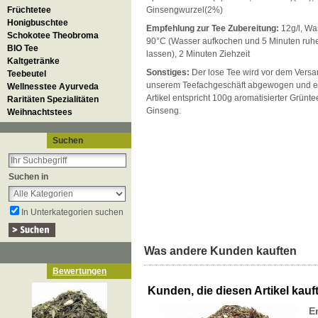
Früchtetee
Ginsengwurzel(2%)
Honigbuschtee
Empfehlung zur Tee Zubereitung:
12g/l, Wa
Schokotee Theobroma
90°C (Wasser aufkochen und 5 Minuten ruh
BIO Tee
lassen), 2 Minuten Ziehzeit
Kaltgetränke
Sonstiges:
Der lose Tee wird vor dem Versan
Teebeutel
unserem Teefachgeschäft abgewogen und ei
Wellnesstee Ayurveda
Artikel entspricht 100g aromatisierter Grünt
Raritäten Spezialitäten
Ginseng.
Weihnachtstees
Suchen
Suchen in
In Unterkategorien suchen
Was andere Kunden kauften
Bewertungen
Kunden, die diesen Artikel kauft
E