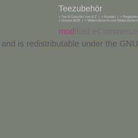
Teezubehör
>
Tee & Geschirr von A-Z
| >
Kontakt
| >
Registrie
>
Unsere AGB
| >
Widerrufsrecht und Widerrufsform
mod
ified eCommerce
and is redistributable under the
GNU 