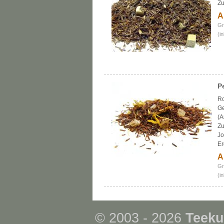
Zu
A
Gr
(i
P
Ro
Ge
(A
Zu
Jo
Er
A
Gr
(i
© 2003 - 2026
Teeku