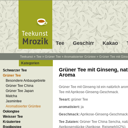
Tee
Geschirr
Kakao
Teekunst
»
Tee
»
Grüner Tee
»
Aromatisierter Grüntee
»
Grüner Tee mit Gins
Kategorien
Grüner Tee mit Ginseng, nat
Schwarzer Tee
Aroma
Grüner Tee
Besondere Anbaugebiete
Grüner Tee China
Grüner Tee mit Ginseng ist ein natürlich arom
Grüner Tee Japan
Tee mit Aprikose-Ginseng-Geschmack.
Matcha
Teeart:
grüner Tee
Jasmintee
Aromatisierter Grüntee
aromatisiert:
ja
Oolongtee
Geschmack:
Aprikose-Ginseng-Geschmack
Weisser Tee
Kräutertee
Tee Zutaten:
Grüner Tee China Sencha, natü
Rooibostee
Aprikosenstücke (Aprikose, Reismehl)(2%),