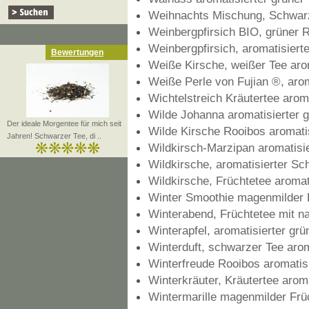
Weihnachts Mischung, Schwarz
Weinbergpfirsich BIO, grüner R
Weinbergpfirsich, aromatisiert
Bewertungen
Weiße Kirsche, weißer Tee arom
Weiße Perle von Fujian ®, arom
Wichtelstreich Kräutertee aroma
Wilde Johanna aromatisierter 
Der ideale Morgentee für mich seit
Wilde Kirsche Rooibos aromatis
Jahren! Schwarzer Tee, di ..
Wildkirsch-Marzipan aromatisie
Wildkirsche, aromatisierter Sc
Wildkirsche, Früchtetee aromat
Winter Smoothie magenmilder F
Winterabend, Früchtetee mit n
Winterapfel, aromatisierter gr
Winterduft, schwarzer Tee arom
Winterfreude Rooibos aromatisi
Winterkräuter, Kräutertee aroma
Wintermarille magenmilder Früc