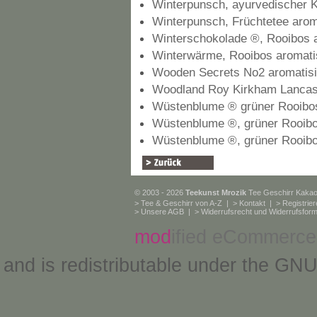
Winterpunsch, ayurvedischer Kr
Winterpunsch, Früchtetee aroma
Winterschokolade ®, Rooibos a
Winterwärme, Rooibos aromatis
Wooden Secrets No2 aromatisi
Woodland Roy Kirkham Lanca
Wüstenblume ® grüner Rooibos
Wüstenblume ®, grüner Rooib
Wüstenblume ®, grüner Rooibo
© 2003 - 2026
Teekunst Mrozik
Tee Geschirr Kaka
>
Tee & Geschirr von A-Z
| >
Kontakt
| >
Registrie
>
Unsere AGB
| >
Widerrufsrecht und Widerrufsform
mod
ified eCommerce
and is redistributable under the
GNU 