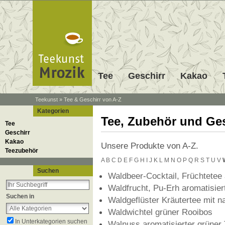
Tee
Geschirr
Kakao
Teekunst
»
Tee & Geschirr von A-Z
Kategorien
Tee, Zubehör und Ges
Tee
Geschirr
Kakao
Unsere Produkte von A-Z.
Teezubehör
A
B
C
D
E
F
G
H
I
J
K
L
M
N
O
P
Q
R
S
T
U
V
Suchen
Waldbeer-Cocktail, Früchtetee 
Waldfrucht, Pu-Erh aromatisier
Suchen in
Waldgeflüster Kräutertee mit 
Waldwichtel grüner Rooibos
In Unterkategorien suchen
Walnuss aromatisierter grüner