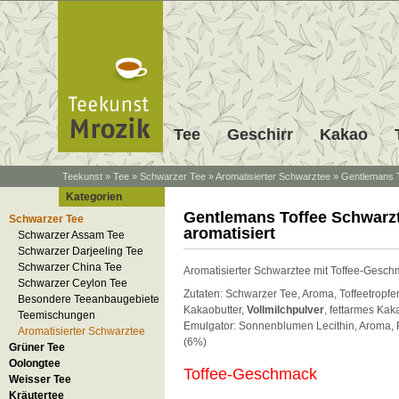
Tee
Geschirr
Kakao
Teekunst
»
Tee
»
Schwarzer Tee
»
Aromatisierter Schwarztee
»
Gentlemans T
Kategorien
Gentlemans Toffee Schwarz
Schwarzer Tee
aromatisiert
Schwarzer Assam Tee
Schwarzer Darjeeling Tee
Schwarzer China Tee
Aromatisierter Schwarztee mit Toffee-Gesch
Schwarzer Ceylon Tee
Zutaten: Schwarzer Tee, Aroma, Toffeetropfe
Besondere Teeanbaugebiete
Kakaobutter,
Vollmilchpulver
, fettarmes Kak
Teemischungen
Emulgator: Sonnenblumen Lecithin, Aroma, P
Aromatisierter Schwarztee
(6%)
Grüner Tee
Oolongtee
Toffee-Geschmack
Weisser Tee
Kräutertee