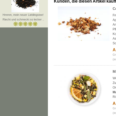
Kunden, die diesen Artikel kauft
C
Hmmm, mein neuer Lieblingstee!
Fr
Riecht und schmeckt so lecker ..
Ap
An
Pf
Ko
As
So
A
Gr
(i
M
We
Zu
Or
Ma
Ri
A
Gr
(i