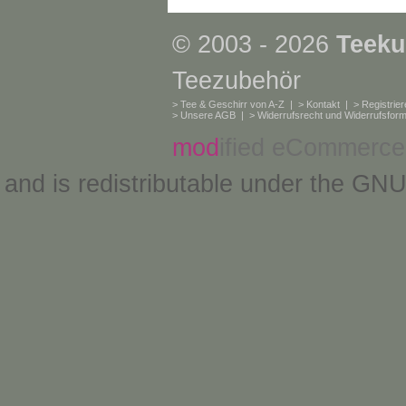
© 2003 - 2026
Teeku
Teezubehör
>
Tee & Geschirr von A-Z
| >
Kontakt
| >
Registrie
>
Unsere AGB
| >
Widerrufsrecht und Widerrufsform
mod
ified eCommerce
and is redistributable under the
GNU 