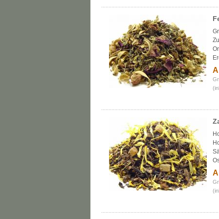
F
Gr
Zu
Or
Er
A
Gr
(i
Z
Ho
Ho
Sä
Os
A
Gr
(i