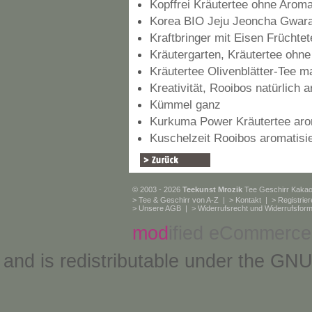
Kopffrei Kräutertee ohne Arom
Korea BIO Jeju Jeoncha Gwar
Kraftbringer mit Eisen Früchtet
Kräutergarten, Kräutertee ohn
Kräutertee Olivenblätter-Tee 
Kreativität, Rooibos natürlich a
Kümmel ganz
Kurkuma Power Kräutertee arom
Kuschelzeit Rooibos aromatisie
© 2003 - 2026
Teekunst Mrozik
Tee Geschirr Kaka
>
Tee & Geschirr von A-Z
| >
Kontakt
| >
Registrie
>
Unsere AGB
| >
Widerrufsrecht und Widerrufsform
mod
ified eCommerce
and is redistributable under the
GNU 