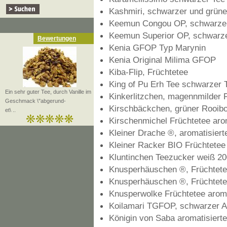
Kashmiri, schwarzer und grüner
Keemun Congou OP, schwarzer
Keemun Superior OP, schwarze
Bewertungen
Kenia GFOP Typ Marynin
Kenia Original Milima GFOP
Kiba-Flip, Früchtetee
King of Pu Erh Tee schwarzer 
Ein sehr guter Tee, durch Vanille im
Kinkerlitzchen, magennmilder 
Geschmack \"abgerund-
Kirschbäckchen, grüner Rooibo
et\ ..
Kirschenmichel Früchtetee arom
Kleiner Drache ®, aromatisiert
Kleiner Racker BIO Früchtetee
Kluntinchen Teezucker weiß 2
Knusperhäuschen ®, Früchtet
Knusperhäuschen ®, Früchtete
Knusperwolke Früchtetee aroma
Koilamari TGFOP, schwarzer 
Königin von Saba aromatisierte