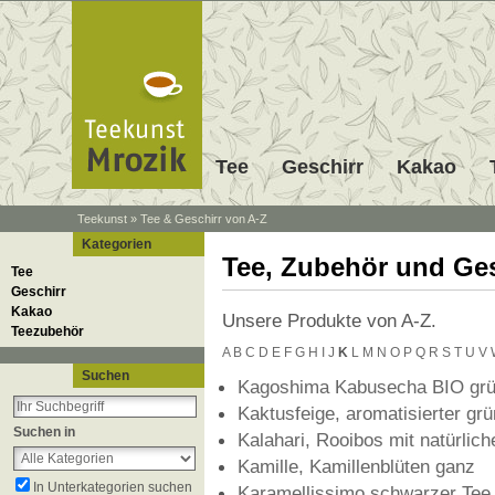
Tee
Geschirr
Kakao
Teekunst
»
Tee & Geschirr von A-Z
Kategorien
Tee, Zubehör und Ges
Tee
Geschirr
Kakao
Unsere Produkte von A-Z.
Teezubehör
A
B
C
D
E
F
G
H
I
J
K
L
M
N
O
P
Q
R
S
T
U
V
Suchen
Kagoshima Kabusecha BIO grü
Kaktusfeige, aromatisierter gr
Suchen in
Kalahari, Rooibos mit natürli
Kamille, Kamillenblüten ganz
In Unterkategorien suchen
Karamellissimo schwarzer Tee 