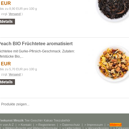
1 EUR
bis zu 8,90 EUR pro 100 g
. zzgl.
Versand
)
each BIO Früchtetee aromatisiert
üchtetee mit Gurke-Pfirsich-Geschmack. Zutaten:
felstücke Bio,...
3 EUR
bis zu 5,70 EUR pro 100 g
. zzgl.
Versand
)
 Produkte zeigen...
Teekunst Mrozik
Tee Geschirr Kakao Teezubehör
rr von A-Z
| >
Kontakt
| >
Registrieren
| >
Datenschutz
| >
Impressum
| >
Widerruf
| >
Widerrufsrecht und Widerrufsformular
| >
Lieferzeiten
| >
Versandkosten
| >
Zahlungs