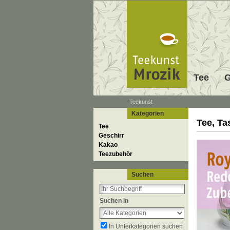
Tee
G
Teekunst
Kategorien
Tee, Ta
Tee
Geschirr
Kakao
Teezubehör
Suchen
Suchen in
In Unterkategorien suchen