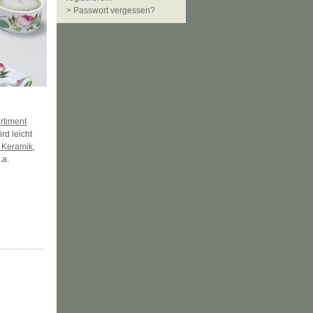
> Passwort vergessen?
rtiment
rd leicht
 Keramik
,
.a.