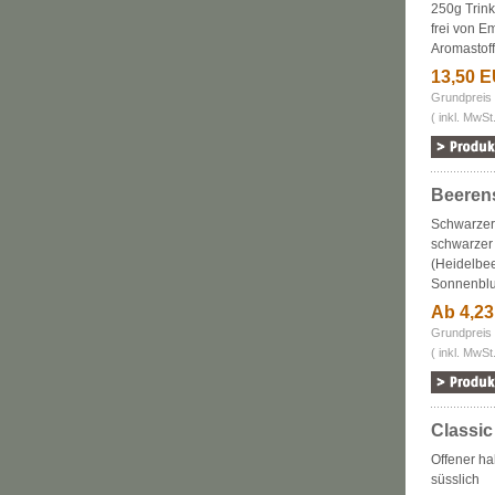
250g Trink
frei von E
Aromastof
13,50 
Grundpreis
( inkl. MwSt
Beerens
Schwarzer
schwarzer
(Heidelbee
Sonnenblu
Ab 4,2
Grundpreis 
( inkl. MwSt
Classic
Offener ha
süsslich