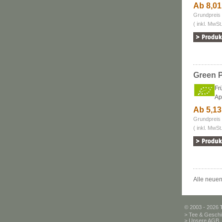
Ab 8,0
Grundpreis 
( inkl. MwSt
Green P
Fr
Ap
Ab 5,1
Grundpreis 
( inkl. MwSt
Alle neuen
© 2003 - 2026
>
Tee & Geschi
>
Unsere AGB