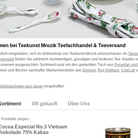
men bei Teekunst Mrozik Teefachhandel & Teeversand
rzlich eingeladen, sich im Onlineshop von Teekunst Mrozik umzuschauen. Im
Teeso
eversand
finden Sie zahlreich hochwertigen, günstigen und leckeren Tee. Kaufen wi
 unserem ausgesuchten Sortiment rund um den gedeckten Tisch aus
Porzellan und
nnen und Becher namhafter Markenhersteller wie
Dunoon
,
Roy Kirkham
,
ChaCult
u
Matchaschalen aus Japan
eingetroffen.
Sortiment
Oft gekauft
Über Uns
 Produkte zeigen...
Cocoa Especial No.3 Vietnam
chokolade 75% Kakao