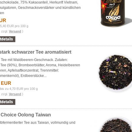
schokolade, 75% Kakaoanteil, Herkunft Vietnam,
mulgatoren, Geschmacksverstärker und künstlichen
fen
EUR
 5,40 EUR pro 100 g
. zzgl.
Versand
)
tark schwarzer Tee aromatisiert
 Tee mit Waldbeeren-Geschmack. Zutaten:
 Tee (90%), Brombeerblätter, Aroma, Heidelbeeren
ren, Apfelsaftkonzentrat, Trennmittel:
menkernöl), Erdbeerstücke...
3 EUR
bis zu 4,70 EUR pro 100 g
. zzgl.
Versand
)
 Choice Oolong Taiwan
lbfermentierter Tee aus Taiwan, vollmundig und