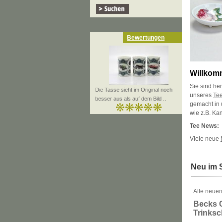
Bewertungen
Willkom
Sie sind he
Die Tasse sieht im Original noch
unseres
Te
besser aus als auf dem Bild ..
gemacht in
wie z.B. Ka
Tee News:
Viele neue
Neu im 
Alle neuen
Becks 
Trinks