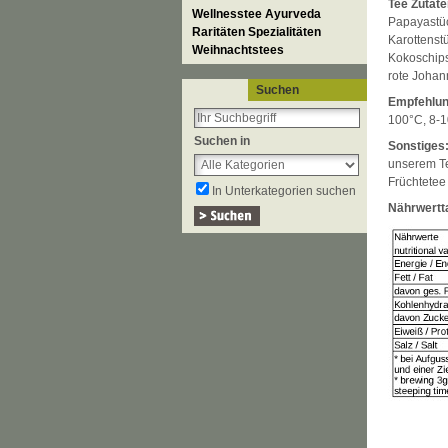
Tee Zutate
Wellnesstee Ayurveda
Papayastüc
Raritäten Spezialitäten
Karottenst
Weihnachtstees
Kokoschips
rote Johan
Suchen
Empfehlun
100°C, 8-1
Suchen in
Sonstiges
unserem Te
Früchtetee
In Unterkategorien suchen
Nährwertta