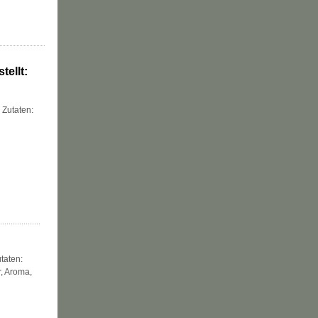
tellt:
 Zutaten:
taten:
, Aroma,