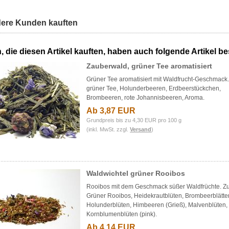
ere Kunden kauften
 die diesen Artikel kauften, haben auch folgende Artikel bes
Zauberwald, grüner Tee aromatisiert
Grüner Tee aromatisiert mit Waldfrucht-Geschmack.
grüner Tee, Holunderbeeren, Erdbeerstückchen,
Brombeeren, rote Johannisbeeren, Aroma.
Ab 3,87 EUR
Grundpreis bis zu 4,30 EUR pro 100 g
(inkl. MwSt. zzgl.
Versand
)
Waldwichtel grüner Rooibos
Rooibos mit dem Geschmack süßer Waldfrüchte. Zu
Grüner Rooibos, Heidekrautblüten, Brombeerblätter
Holunderblüten, Himbeeren (Grieß), Malvenblüten,
Kornblumenblüten (pink).
Ab 4,14 EUR