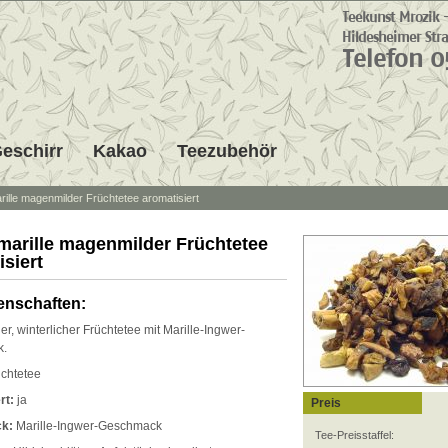
eschirr
Kakao
Teezubehör
rille magenmilder Früchtetee aromatisiert
marille magenmilder Früchtetee
isiert
enschaften:
, winterlicher Früchtetee mit Marille-Ingwer-
k.
chtetee
rt:
ja
Preis
k:
Marille-Ingwer-Geschmack
Tee-Preisstaffel: