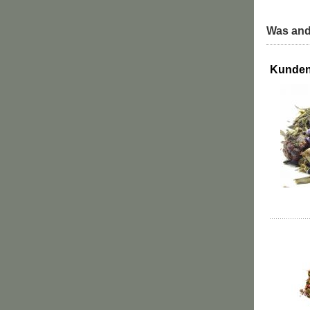
Was and
Kunden,