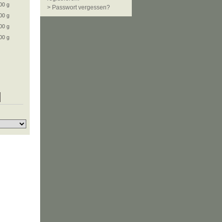
00 g
> Passwort vergessen?
00 g
00 g
00 g