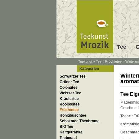
Tee
G
Teekunst
»
Tee
»
Früchtetee
»
Winterma
Kategorien
Winter
Schwarzer Tee
aromat
Grüner Tee
Oolongtee
Weisser Tee
Tee Eig
Kräutertee
Magenmilder
Rooibostee
Geschmac
Früchtetee
Honigbuschtee
Teeart:
Frü
Schokotee Theobroma
aromatisie
BIO Tee
Kaltgetränke
Geschmac
Teebeutel