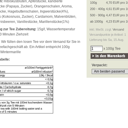
n:
Hibiskusblüten, Apfelstücke, kandierte
100g
4,70 EUR pro 1
ke (Papaya, Zucker), Orangenschalen, Aroma,
200 - 400g
4,61 EUR pro 1
ücke, Hagebuttenschalen, Ingwerstücke(4%),
500 - 900g
4,47 EUR pro 1
 (Kokosnuss, Zucker), Cardamom, Malvenblüten,
nisbeeren, Vanillestücke, Marillenstücke(1%)
ab 1000g
4,23 EUR pro 1
g zur Tee Zubereitung:
15g/l, Wassertemperatur
inkl. MwSt. zzgl.
Versand
0 Minuten Ziehzeit
Versandpunkte je Artikel: 1
Lieferung bis Sa, 15.Aug.
:
Wir füllen den losen Tee vor dem Versand für Sie in
efachgeschäft ab. Ein Artikel entspricht 100g
x 100g Tee
 Wintermarille
belle:
Verpackt: