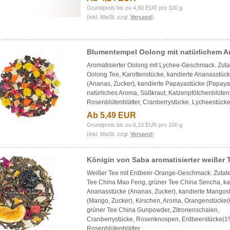
Grundpreis bis zu 4,60 EUR pro 100 g
(inkl. MwSt. zzgl.
Versand
)
Blumentempel Oolong mit natürlichem 
Aromatisierter Oolong mit Lychee-Geschmack. Zuta
Oolong Tee, Karottenstücke, kandierte Ananasstüc
(Ananas, Zucker), kandierte Papayastücke (Papaya,
natürliches Aroma, Süßkraut, Katzenpfötchenblüten
Rosenblütenblätter, Cranberrystücke, Lycheestück
Ab 5,49 EUR
Grundpreis bis zu 6,10 EUR pro 100 g
(inkl. MwSt. zzgl.
Versand
)
Königin von Saba aromatisierter weißer 
Weißer Tee mit Erdbeer-Orange-Geschmack. Zutat
Tee China Mao Feng, grüner Tee China Sencha, ka
Ananasstücke (Ananas, Zucker), kandierte Mangos
(Mango, Zucker), Kirschen, Aroma, Orangenstücke(
grüner Tee China Gunpowder, Zitronenschalen,
Cranberrystücke, Rosenknospen, Erdbeerstücke(1
Rosenblütenblätter