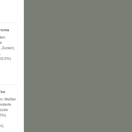
Aroma
ten:
ke
 Zucker),
,
e(0,5%)
Tee
en: Weißer
ndierte
tücke
6%),
%),