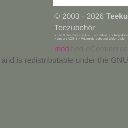
© 2003 - 2026
Teeku
Teezubehör
>
Tee & Geschirr von A-Z
| >
Kontakt
| >
Registrie
>
Unsere AGB
| >
Widerrufsrecht und Widerrufsform
mod
ified eCommerce
and is redistributable under the
GNU 