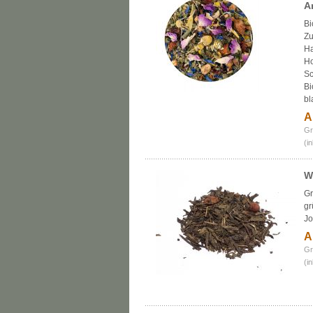
A
Bi
Zu
Ha
Ho
Sc
Bi
bl
A
Gr
(i
W
Gr
gr
Jo
A
Gr
(i