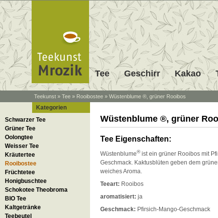
Tee
Geschirr
Kakao
Teekunst
»
Tee
»
Rooibostee
»
Wüstenblume ®, grüner Rooibos
Kategorien
Wüstenblume ®, grüner Roo
Schwarzer Tee
Grüner Tee
Oolongtee
Tee Eigenschaften:
Weisser Tee
®
Wüstenblume
ist ein grüner Rooibos mit Pf
Kräutertee
Geschmack. Kaktusblüten geben dem grüne
Rooibostee
weiches Aroma.
Früchtetee
Honigbuschtee
Teeart:
Rooibos
Schokotee Theobroma
aromatisiert:
ja
BIO Tee
Kaltgetränke
Geschmack:
Pfirsich-Mango-Geschmack
Teebeutel