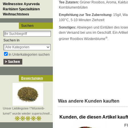
Tee Zutaten:
Grüner Rooibos, Aroma, Kaktus
Wellnesstee Ayurveda
Kornblumenblüten
Raritäten Spezialitäten
Weihnachtstees
Empfehlung zur Tee Zubereitung:
15g/l, Wa
100°C, 5-10 Minuten Ziehzeit
Suchen
Sonstiges:
Abwiegen und Eintüten des losen 
dem Versand bei uns im Geschäft. Ein Artikel
®
grüner Rooibos Wüstenblume
.
Suchen in
In Unterkategorien suchen
Bewertungen
Was andere Kunden kauften
Unser Lieblingstee \"Wüstenb-
lume\" wurde wieder superschnell ..
Kunden, die diesen Artikel kauft
F