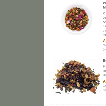
W
M
Kr
Jo
Ap
na
ge
ko
A
Gr
(i
B
Fr
Ha
Ho
A
Gr
(i