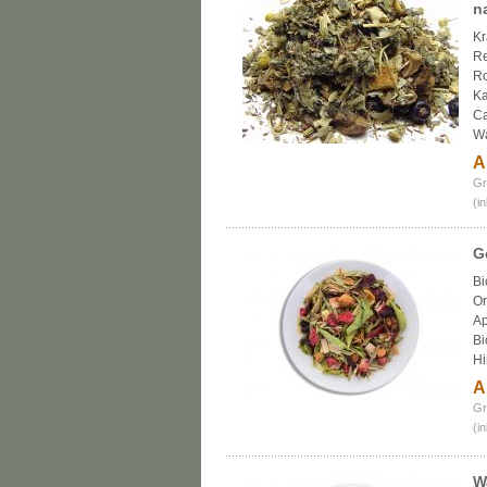
n
Kr
Re
Ro
Ka
Ca
Wa
A
Gr
(i
G
Bi
Or
Ap
Bi
Hi
A
Gr
(i
W