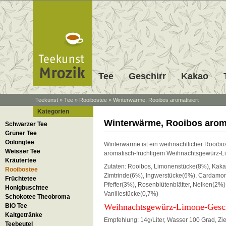
Tee
Geschirr
Kakao
Teekunst
»
Tee
»
Rooibostee
»
Winterwärme, Rooibos aromatisiert
Kategorien
Winterwärme, Rooibos aroma
Schwarzer Tee
Grüner Tee
Oolongtee
Winterwärme ist ein weihnachtlicher Rooibos
Weisser Tee
aromatisch-fruchtigem Weihnachtsgewürz-
Kräutertee
Zutaten: Rooibos, Limonenstücke(8%), Kaka
Rooibostee
Zimtrinde(6%), Ingwerstücke(6%), Cardamo
Früchtetee
Pfeffer(3%), Rosenblütenblätter, Nelken(2%)
Honigbuschtee
Vanillestücke(0,7%)
Schokotee Theobroma
Weihnachtsgewürz-Limone-Ges
BIO Tee
Kaltgetränke
Empfehlung: 14g/Liter, Wasser 100 Grad, Zi
Teebeutel