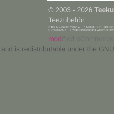
© 2003 - 2026
Teeku
Teezubehör
>
Tee & Geschirr von A-Z
| >
Kontakt
| >
Registrie
>
Unsere AGB
| >
Widerrufsrecht und Widerrufsform
mod
ified eCommerce
and is redistributable under the
GNU 