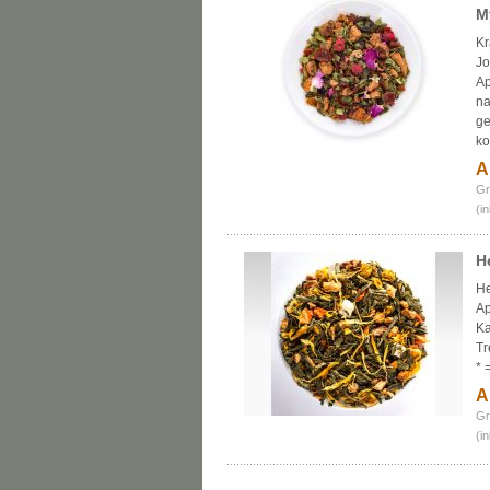
M
Kr
Jo
Ap
na
ge
ko
A
Gr
(i
H
He
Ap
Ka
Tr
* 
A
Gr
(i