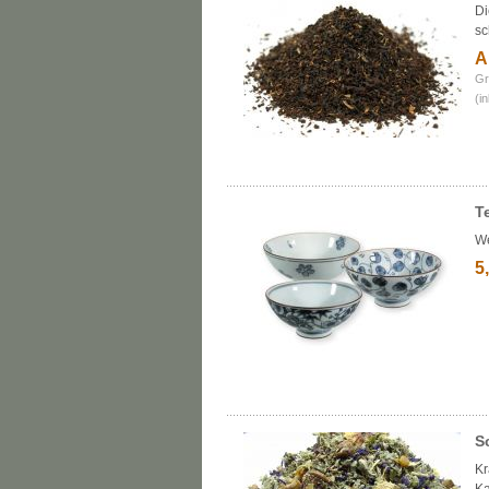
Di
sc
A
Gr
(i
T
We
5
S
Kr