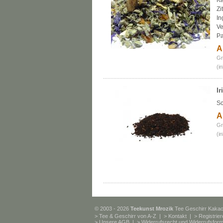
Ka
Zi
In
Ve
Pa
A
Gr
(i
I
Sc
A
Gr
(i
© 2003 - 2026
Teekunst Mrozik
Tee Geschirr Kaka
>
Tee & Geschirr von A-Z
| >
Kontakt
| >
Registrie
>
Unsere AGB
| >
Widerrufsrecht und Widerrufsform