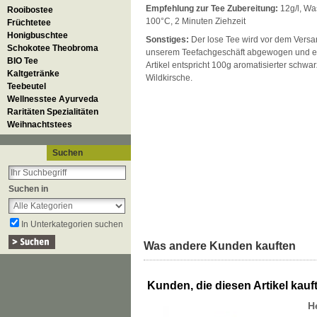
Empfehlung zur Tee Zubereitung:
12g/l, Wa
Rooibostee
100°C, 2 Minuten Ziehzeit
Früchtetee
Honigbuschtee
Sonstiges:
Der lose Tee wird vor dem Versan
Schokotee Theobroma
unserem Teefachgeschäft abgewogen und ei
BIO Tee
Artikel entspricht 100g aromatisierter schwa
Kaltgetränke
Wildkirsche.
Teebeutel
Wellnesstee Ayurveda
Raritäten Spezialitäten
Weihnachtstees
Suchen
Suchen in
In Unterkategorien suchen
Was andere Kunden kauften
Kunden, die diesen Artikel kauft
H