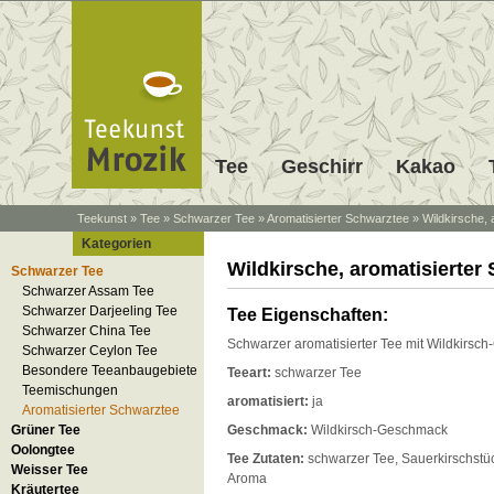
Tee
Geschirr
Kakao
Teekunst
»
Tee
»
Schwarzer Tee
»
Aromatisierter Schwarztee
»
Wildkirsche, 
Kategorien
Wildkirsche, aromatisierter
Schwarzer Tee
Schwarzer Assam Tee
Schwarzer Darjeeling Tee
Tee Eigenschaften:
Schwarzer China Tee
Schwarzer aromatisierter Tee mit Wildkirsc
Schwarzer Ceylon Tee
Besondere Teeanbaugebiete
Teeart:
schwarzer Tee
Teemischungen
aromatisiert:
ja
Aromatisierter Schwarztee
Grüner Tee
Geschmack:
Wildkirsch-Geschmack
Oolongtee
Tee Zutaten:
schwarzer Tee, Sauerkirschstück
Weisser Tee
Aroma
Kräutertee