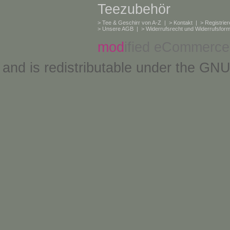
Teezubehör
>
Tee & Geschirr von A-Z
| >
Kontakt
| >
Registrie
>
Unsere AGB
| >
Widerrufsrecht und Widerrufsform
mod
ified eCommerce
and is redistributable under the
GNU 