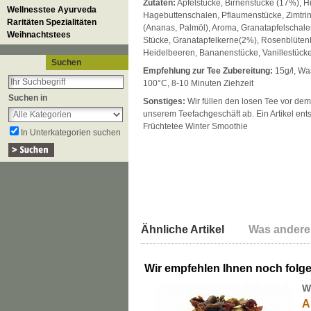
Zutaten:
Apfelstücke, Birnenstücke (17%), H
Wellnesstee Ayurveda
Hagebuttenschalen, Pflaumenstücke, Zimtri
Raritäten Spezialitäten
(Ananas, Palmöl), Aroma, Granatapfelschal
Weihnachtstees
Stücke, Granatapfelkerne(2%), Rosenblütenb
Heidelbeeren, Bananenstücke, Vanillestück
Suchen
Empfehlung zur Tee Zubereitung:
15g/l, Wa
100°C, 8-10 Minuten Ziehzeit
Suchen in
Sonstiges:
Wir füllen den losen Tee vor dem
unserem Teefachgeschäft ab. Ein Artikel ent
Früchtetee Winter Smoothie
In Unterkategorien suchen
Ähnliche Artikel
Was andere
Wir empfehlen Ihnen noch folg
W
A