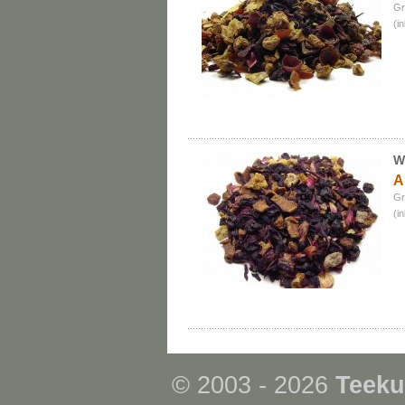
Gr
(i
W
A
Gr
(i
© 2003 - 2026
Teeku