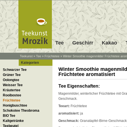
Tee
Geschirr
Kakao
Teekunst
»
Tee
»
Früchtetee
»
Winter Smoothie magenmilder Früchtetee aroma
Kategorien
Winter Smoothie magenmild
Schwarzer Tee
Früchtetee aromatisiert
Grüner Tee
Oolongtee
Weisser Tee
Tee Eigenschaften:
Kräutertee
Magenmilder, winterlicher Früchtetee mit Gra
Rooibostee
Geschmack.
Früchtetee
Honigbuschtee
Teeart:
Früchtetee
Schokotee Theobroma
aromatisiert:
ja
BIO Tee
Kaltgetränke
Geschmack:
Granatapfel-Birne-Geschmack
Teebeutel