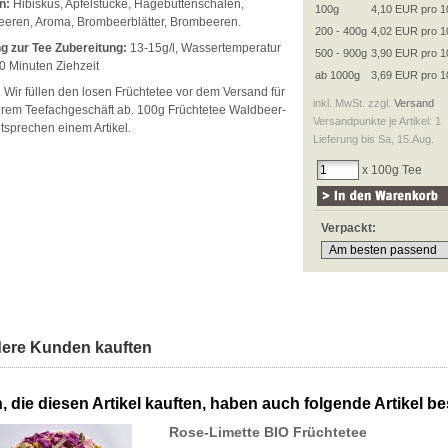
n:
Hibiskus, Apfelstücke, Hagebuttenschalen,
100g
4,10 EUR pro 1
eren, Aroma, Brombeerblätter, Brombeeren.
200 - 400g
4,02 EUR pro 1
g zur Tee Zubereitung:
13-15g/l, Wassertemperatur
500 - 900g
3,90 EUR pro 1
0 Minuten Ziehzeit
ab 1000g
3,69 EUR pro 1
:
Wir füllen den losen Früchtetee vor dem Versand für
inkl. MwSt. zzgl.
Versand
erem Teefachgeschäft ab. 100g Früchtetee Waldbeer-
Versandpunkte je Artikel: 1
ntsprechen einem Artikel.
Lieferung bis Sa, 15.Aug.
x 100g Tee
Verpackt:
ere Kunden kauften
 die diesen Artikel kauften, haben auch folgende Artikel bes
Rose-Limette BIO Früchtetee