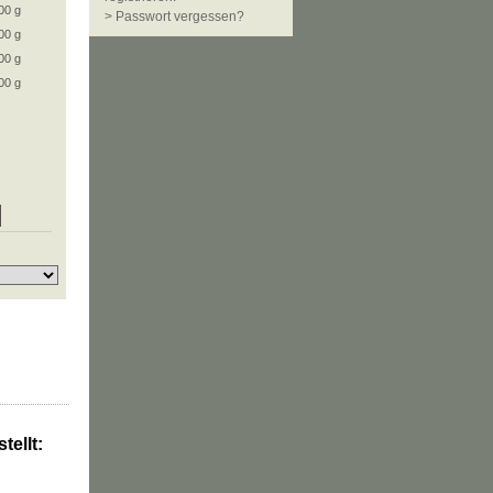
00 g
> Passwort vergessen?
00 g
00 g
00 g
tellt: