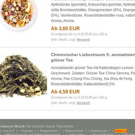
Apfelstücke (geröstet), Kokoschips geröstet, Apfels
süße Brombeerblätter, Orangenecken (8%), Orang
(5%), Vanillestücke, Rosenblütenblätter rosa, natür
Aroma, Aroma
Ab 3,60 EUR
Grundpreis bis zu 4,00 EUR pro 100 g
(inkl. MwSt. zzgl.
Versand
)
Chinesischer Liebestraum ®, aromatisier
grüner Tee
Aromatisierter grüner Tee mit Kaktusfeigen-Lemon-
Geschmack. Zutaten: Grüner Tee China Sencha, Po
Aroma, Pao Chung Pou Chong, Xia Zhou Bi Feng,
Rosenblütenblätter, Kaktusblüten(0,5%
Ab 4,59 EUR
Grundpreis bis zu 5,10 EUR pro 100 g
(inkl. MwSt. zzgl.
Versand
)
Teekunst Mrozik
Tee Geschirr Kakao Teezubehör
rr von A-Z
| >
Kontakt
| >
Registrieren
| >
Datenschutz
| >
Impressum
| >
Widerruf
| >
Widerrufsrecht und Widerrufsformular
| >
Lieferzeiten
| >
Versandkosten
| >
Zahlungs