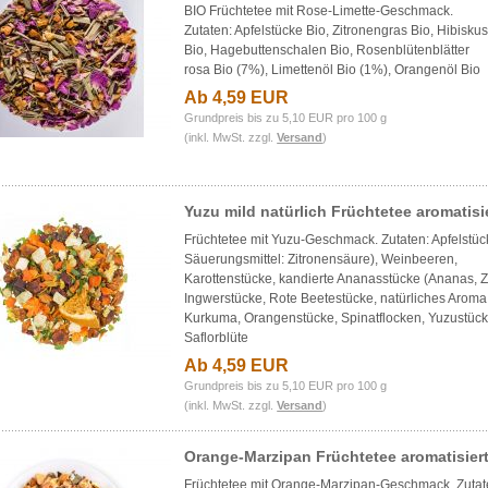
BIO Früchtetee mit Rose-Limette-Geschmack.
Zutaten: Apfelstücke Bio, Zitronengras Bio, Hibisku
Bio, Hagebuttenschalen Bio, Rosenblütenblätter
rosa Bio (7%), Limettenöl Bio (1%), Orangenöl Bio
Ab 4,59 EUR
Grundpreis bis zu 5,10 EUR pro 100 g
(inkl. MwSt. zzgl.
Versand
)
Yuzu mild natürlich Früchtetee aromatisi
Früchtetee mit Yuzu-Geschmack. Zutaten: Apfelstück
Säuerungsmittel: Zitronensäure), Weinbeeren,
Karottenstücke, kandierte Ananasstücke (Ananas, Z
Ingwerstücke, Rote Beetestücke, natürliches Aroma
Kurkuma, Orangenstücke, Spinatflocken, Yuzustüc
Saflorblüte
Ab 4,59 EUR
Grundpreis bis zu 5,10 EUR pro 100 g
(inkl. MwSt. zzgl.
Versand
)
Orange-Marzipan Früchtetee aromatisier
Früchtetee mit Orange-Marzipan-Geschmack. Zutat