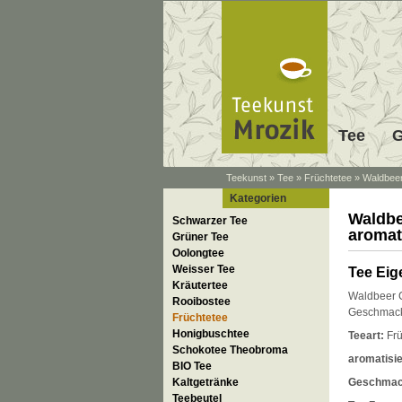
Tee
G
Teekunst
»
Tee
»
Früchtetee
»
Waldbeer
Kategorien
Waldbe
Schwarzer Tee
aromat
Grüner Tee
Oolongtee
Weisser Tee
Tee Eig
Kräutertee
Waldbeer C
Rooibostee
Geschmac
Früchtetee
Honigbuschtee
Teeart:
Frü
Schokotee Theobroma
aromatisie
BIO Tee
Kaltgetränke
Geschmac
Teebeutel