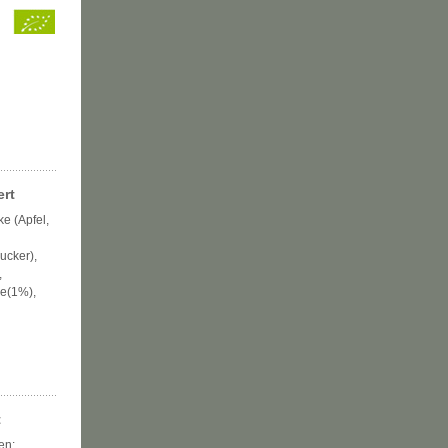
s
ert
e (Apfel,
ucker),
,
ke(1%),
t
en: