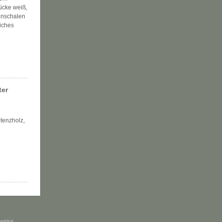
tücke weiß,
enschalen
liches
ter
tenzholz,
weise