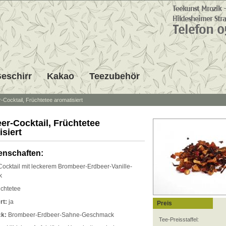
eschirr
Kakao
Teezubehör
-Cocktail, Früchtetee aromatisiert
er-Cocktail, Früchtetee
isiert
enschaften:
ocktail mit leckerem Brombeer-Erdbeer-Vanille-
k
chtetee
rt:
ja
Preis
k:
Brombeer-Erdbeer-Sahne-Geschmack
Tee-Preisstaffel: