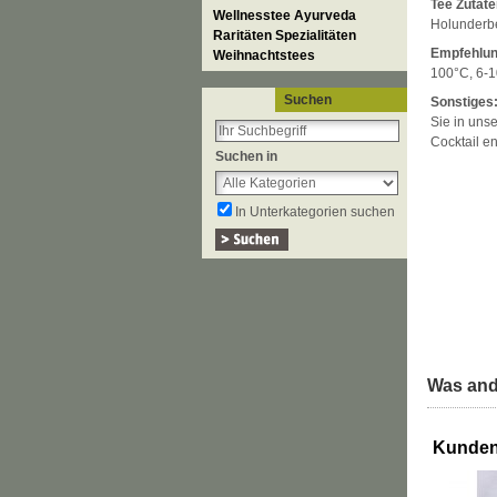
Tee Zutate
Wellnesstee Ayurveda
Holunderbe
Raritäten Spezialitäten
Empfehlun
Weihnachtstees
100°C, 6-1
Suchen
Sonstiges
Sie in uns
Cocktail e
Suchen in
In Unterkategorien suchen
Was and
Kunden,