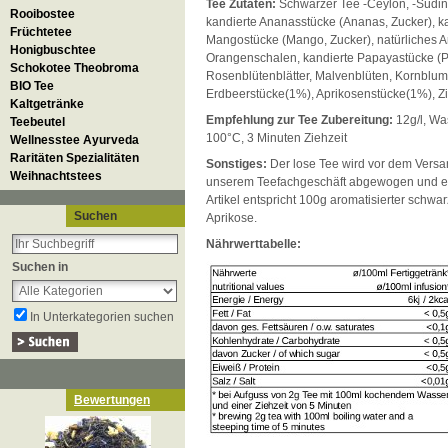
Tee Zutaten:
Schwarzer Tee -Ceylon, -Südin
Rooibostee
kandierte Ananasstücke (Ananas, Zucker), k
Früchtetee
Mangostücke (Mango, Zucker), natürliches 
Honigbuschtee
Orangenschalen, kandierte Papayastücke (P
Schokotee Theobroma
Rosenblütenblätter, Malvenblüten, Kornblum
BIO Tee
Erdbeerstücke(1%), Aprikosenstücke(1%), Z
Kaltgetränke
Empfehlung zur Tee Zubereitung:
12g/l, Wa
Teebeutel
100°C, 3 Minuten Ziehzeit
Wellnesstee Ayurveda
Raritäten Spezialitäten
Sonstiges:
Der lose Tee wird vor dem Versan
Weihnachtstees
unserem Teefachgeschäft abgewogen und ei
Artikel entspricht 100g aromatisierter schwa
Suchen
Aprikose.
Nährwerttabelle:
Suchen in
In Unterkategorien suchen
Bewertungen