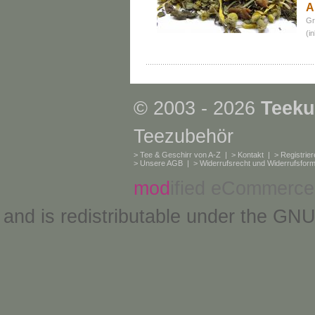
A
Gr
(i
© 2003 - 2026
Teeku
Teezubehör
>
Tee & Geschirr von A-Z
| >
Kontakt
| >
Registrie
>
Unsere AGB
| >
Widerrufsrecht und Widerrufsform
mod
ified eCommerce
and is redistributable under the
GNU 