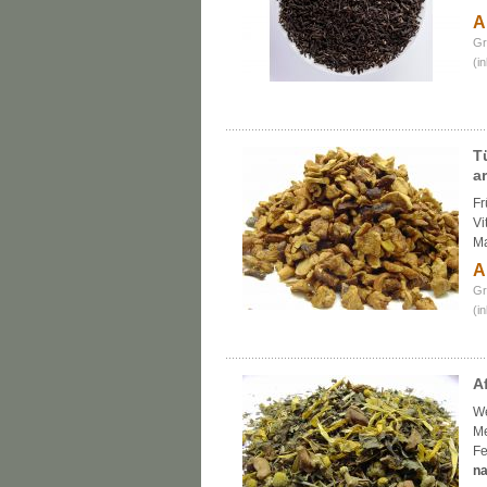
A
Gr
(i
T
a
Fr
Vi
Ma
A
Gr
(i
A
We
Me
Fe
na