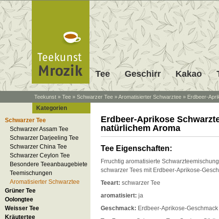
Tee
Geschirr
Kakao
Teekunst
»
Tee
»
Schwarzer Tee
»
Aromatisierter Schwarztee
»
Erdbeer-Apri
Kategorien
Erdbeer-Aprikose Schwarzte
Schwarzer Tee
natürlichem Aroma
Schwarzer Assam Tee
Schwarzer Darjeeling Tee
Schwarzer China Tee
Tee Eigenschaften:
Schwarzer Ceylon Tee
Frruchtig aromatisierte Schwarzteemischun
Besondere Teeanbaugebiete
schwarzer Tees mit Erdbeer-Aprikose-Gesc
Teemischungen
Aromatisierter Schwarztee
Teeart:
schwarzer Tee
Grüner Tee
aromatisiert:
ja
Oolongtee
Weisser Tee
Geschmack:
Erdbeer-Aprikose-Geschmack
Kräutertee