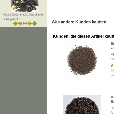
Klasse Geschmack. Derzeit mein
Lieblingstee! ..
Was andere Kunden kauften
Kunden, die diesen Artikel kauft
E
s
Mi
mi
A
Gr
(i
A
B
BI
An