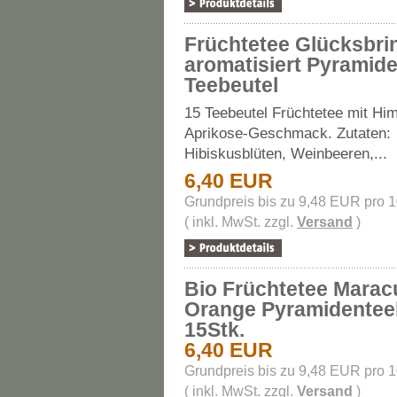
Früchtetee Glücksbri
aromatisiert Pyramid
Teebeutel
15 Teebeutel Früchtetee mit Hi
Aprikose-Geschmack. Zutaten:
Hibiskusblüten, Weinbeeren,...
6,40 EUR
Grundpreis bis zu 9,48 EUR pro 
( inkl. MwSt. zzgl.
Versand
)
Bio Früchtetee Marac
Orange Pyramidentee
15Stk.
6,40 EUR
Grundpreis bis zu 9,48 EUR pro 
( inkl. MwSt. zzgl.
Versand
)