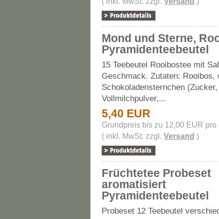
( inkl. MwSt. zzgl.
Versand
)
Mond und Sterne, Ro
Pyramidenteebeutel
15 Teebeutel Rooibostee mit Sa
Geschmack. Zutaten: Rooibos, 
Schokoladensternchen (Zucker,
Vollmilchpulver,...
5,40 EUR
Grundpreis bis zu 12,00 EUR pro
( inkl. MwSt. zzgl.
Versand
)
Früchtetee Probeset
aromatisiert
Pyramidenteebeutel
Probeset 12 Teebeutel verschie