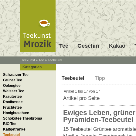
Tee
Geschirr
Kakao
Teekunst
»
Tee
»
Teebeutel
Kategorien
Unsere Teebeutel sind die prakti
Teesortiment Teebeut
Arbeitsplatz, wenn Sie auf gute Q
Schwarzer Tee
Teebeutel
Tipp
kann sich in den extra großen Pyr
Grüner Tee
wie oft bei herkömmlichen Tassen
Oolongtee
auf die Zubereitung von Tees in 
Weisser Tee
Artikel 1 bis 17 von 17
Teebeutel in Fachhandelsqualität
Kräutertee
Artikel pro Seite
Pyramidenteebeutel sind aus na
Rooibostee
Früchtetee
Ewiges Leben, grüner
Honigbuschtee
Pyramiden-Teebeutel
Schokotee Theobroma
BIO Tee
15 Teebeutel Grüntee aromatisie
Kaltgetränke
Teebeutel