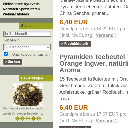
Marille-Jasmin-Geschmack im
Wellnesstee Ayurveda
Pyramidenteebeutel. Zutaten: G
Raritäten Spezialitäten
China Sencha, grüner...
Weihnachtstees
6,40 EUR
Suchen
Grundpreis bis zu 14,22 EUR pro
( inkl. MwSt. zzgl.
Versand
)
Suchen in
In Unterkategorien suchen
Pyramiden Teebeutel 
Orange Ingwer, natürl
Aroma
15 Teebeutel Kräutertee mit Or
Bewertungen
Geschmack. Zutaten: Tulsikraut
Apfelstücke, grüner Rooibush, 
rosa...
6,40 EUR
Der Tee ist sehr lecker und ich
werde ihn wieder bestellen. ..
Grundpreis bis zu 17,07 EUR pro
( inkl. MwSt. zzgl.
Versand
)