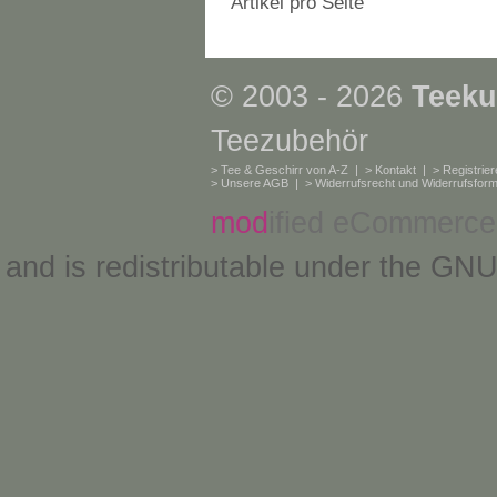
Artikel pro Seite
© 2003 - 2026
Teeku
Teezubehör
>
Tee & Geschirr von A-Z
| >
Kontakt
| >
Registrie
>
Unsere AGB
| >
Widerrufsrecht und Widerrufsform
mod
ified eCommerce
and is redistributable under the
GNU 