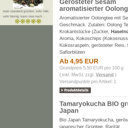
Gerösteter Sesam
aromatisierter Oolon
mein standard grüntee. sehr mild,
sehr blumig. kann man nach ..
Aromatisierter Oolongtee mit S
Geschmack. Zutaten: Oolong Te
Krokantstücke (Zucker,
Haseln
Aroma, Kokoschips (Kokosnuss,
Kokosraspeln, gerösteter Reis,
Saflorblüten
Ab 4,95 EUR
Grundpreis 5,50 EUR pro 100 g
( inkl. MwSt. zzgl.
Versand
)
Versandpunkte pro Artikel: 1
Tamaryokucha BIO gr
Japan
Bio Japan Tamaryokucha, gerös
japanischer Grüntee, Rarität