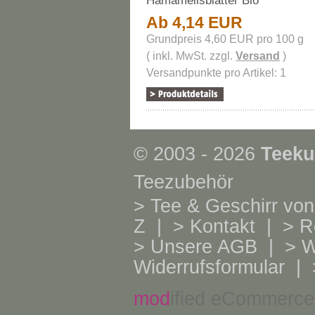
Hamamelisblätter Bio
Ab 4,14 EUR
Grundpreis 4,60 EUR pro 100 g
( inkl. MwSt. zzgl.
Versand
)
Versandpunkte pro Artikel: 1
© 2003 - 2026
Teeku
Teezubehör
>
Tee & Geschirr von
Z
| >
Kontakt
| >
R
>
Unsere AGB
| >
W
Widerrufsformular
| 
mod
ified eCommerce