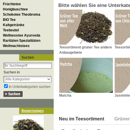
Früchtetee
Bitte wählen Sie eine Unterkat
Honigbuschtee
Schokotee Theobroma
BIO Tee
Kaltgetränke
Teebeutel
Wellnesstee Ayurveda
Raritäten Spezialitäten
Weihnachtstees
Teesortiment grüner Tee andere
Teesorti
Anbaugebiete
Suchen
Suchen in
In Unterkategorien suchen
Matcha
Jasmint
Bewertungen
Neu im Teesortiment
Grüner