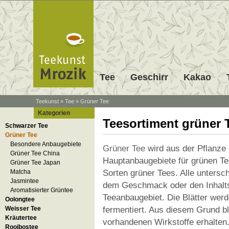
Tee
Geschirr
Kakao
Teekunst
»
Tee
»
Grüner Tee
Kategorien
Teesortiment grüner 
Schwarzer Tee
Grüner Tee
Besondere Anbaugebiete
Grüner Tee
wird aus der Pflanze
Grüner Tee China
Hauptanbaugebiete für grünen Te
Grüner Tee Japan
Sorten grüner Tees. Alle untersch
Matcha
Jasmintee
dem Geschmack oder den Inhaltss
Aromatisierter Grüntee
Teeanbaugebiet. Die Blätter we
Oolongtee
fermentiert. Aus diesem Grund bl
Weisser Tee
Kräutertee
vorhandenen Wirkstoffe erhalten
Rooibostee