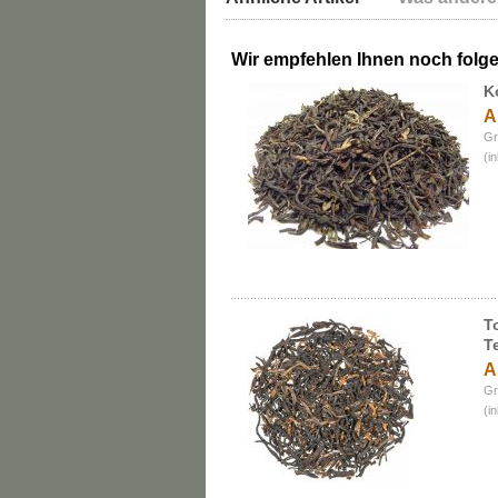
Wir empfehlen Ihnen noch folg
K
A
Gr
(i
T
T
A
Gr
(i