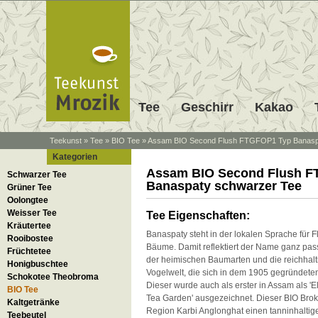
Tee
Geschirr
Kakao
Teekunst
»
Tee
»
BIO Tee
»
Assam BIO Second Flush FTGFOP1 Typ Banasp
Kategorien
Assam BIO Second Flush 
Schwarzer Tee
Banaspaty schwarzer Tee
Grüner Tee
Oolongtee
Weisser Tee
Tee Eigenschaften:
Kräutertee
Banaspaty steht in der lokalen Sprache für 
Rooibostee
Bäume. Damit reflektiert der Name ganz pas
Früchtetee
der heimischen Baumarten und die reichhalt
Honigbuschtee
Vogelwelt, die sich in dem 1905 gegründete
Schokotee Theobroma
Dieser wurde auch als erster in Assam als 'E
BIO Tee
Tea Garden' ausgezeichnet.
Dieser BIO Bro
Kaltgetränke
Region
Karbi Anglong
hat einen tanninhaltig
Teebeutel