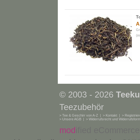
T
A
Gr
(i
© 2003 - 2026
Teeku
Teezubehör
>
Tee & Geschirr von A-Z
| >
Kontakt
| >
Registrie
>
Unsere AGB
| >
Widerrufsrecht und Widerrufsform
mod
ified eCommerce