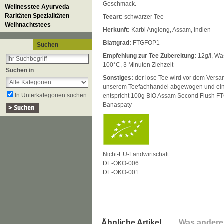
Geschmack.
Wellnesstee Ayurveda
Raritäten Spezialitäten
Teeart:
schwarzer Tee
Weihnachtstees
Herkunft:
Karbi Anglong
, Assam, Indien
Blattgrad:
FTGFOP1
Suchen
Empfehlung zur Tee Zubereitung:
12g/l, Wa
100°C, 3 Minuten Ziehzeit
Suchen in
Sonstiges:
der lose Tee wird vor dem Versan
unserem Teefachhandel abgewogen und einge
In Unterkategorien suchen
entspricht 100g BIO Assam Second Flush 
Banaspaty
Nicht-EU-Landwirtschaft
DE-ÖKO-006
DE-ÖKO-001
Ähnliche Artikel
Was andere