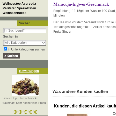
Maracuja-Ingwer-Geschmack
Wellnesstee Ayurveda
Raritäten Spezialitäten
Empfehlung: 13-15g/Liter, Wasser 100 Grad, 
Weihnachtstees
Minuten
Der Tee wird vor dem Versand frisch für Sie
Suchen
Teefachgeschäft abgefüllt. 1 Artikel entspric
Fruity Ginger
Suchen in
In Unterkategorien suchen
Bewertungen
Was andere Kunden kauften
Service top - Tee schmeckt
traumhaft. Sehr hochertiges Produ
Kunden, die diesen Artikel kauft
..
C