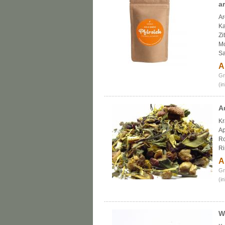
a
Ar
Ka
Zi
Mo
Sa
A
Gr
(i
A
Kr
Ap
Ro
Ri
A
Gr
(i
W