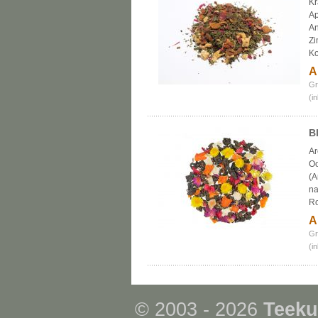
Kr
Ap
An
Zi
Ko
A
Gr
(i
B
Ar
Oo
(A
na
Ro
A
Gr
(i
© 2003 - 2026
Teeku