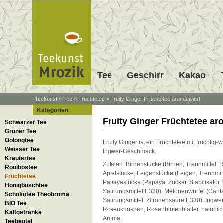
Tee
Geschirr
Kakao
Teekunst
»
Tee
»
Früchtetee
»
Fruity Ginger Früchtetee aromatisiert
Kategorien
Fruity Ginger Früchtetee aro
Schwarzer Tee
Grüner Tee
Oolongtee
Fruity Ginger ist ein Früchtetee mit fruchtig
Weisser Tee
Ingwer-Geschmack.
Kräutertee
Zutaten: Birnenstücke (Birnen, Trennmittel: 
Rooibostee
Apfelstücke, Feigenstücke (Feigen, Trennmitt
Früchtetee
Papayastücke (Papaya, Zucker, Stabilisator 
Honigbuschtee
Säurungsmittel E330), Melonenwürfel (Canta
Schokotee Theobroma
Säurungsmittel: Zitronensäure E330), Ingwer, 
BIO Tee
Rosenknospen, Rosenblütenblätter, natürlic
Kaltgetränke
Aroma.
Teebeutel