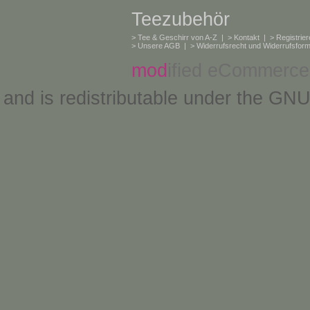
Teezubehör
>
Tee & Geschirr von A-Z
| >
Kontakt
| >
Registrie
>
Unsere AGB
| >
Widerrufsrecht und Widerrufsform
mod
ified eCommerce
and is redistributable under the
GNU 