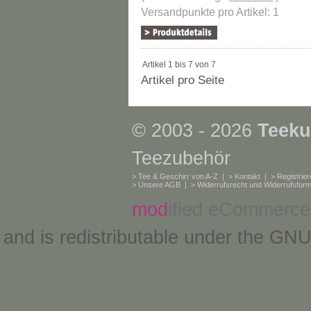
Versandpunkte pro Artikel: 1
Artikel 1 bis 7 von 7
Artikel pro Seite
© 2003 - 2026
Teeku
Teezubehör
>
Tee & Geschirr von A-Z
| >
Kontakt
| >
Registrie
>
Unsere AGB
| >
Widerrufsrecht und Widerrufsform
mod
ified eCommerce
and is redistributable under the
GNU 