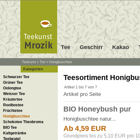
Tee
Geschirr
Kakao
Teekunst
»
Tee
»
Honigbuschtee
Kategorien
Leckerer Honigbuschtee süss und
Teesortiment Honigb
Teesortiment Honigbu
Honeybush, bzw. Honigbusch ist e
Schwarzer Tee
erreicht. Honeybush kommt, wie 
Grüner Tee
Artikel 1 bis 7 von 7
dem Rooibos ähnlich. Die Blüten
Oolongtee
Artikel pro Seite
Bienen besucht. Seinen Namen ve
Weisser Tee
seinem einzigartigen, leicht sü
Kräutertee
ausgeht. Der Honeybush wird wäh
Rooibostee
BIO Honeybush pur
süssesten ist. Zur Herstellung d
Früchtetee
Strauch des Honigbusches verwend
Honigbuschtee
Honigbuschtee natur...
sehr bekömmlich, da der Honigbus
Schokotee Theobroma
Ab 4,59 EUR
BIO Tee
Kaltgetränke
Grundpreis bis zu 5,10 EUR pro 1
Teebeutel