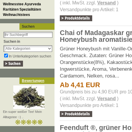
( inkl. MwSt. zzgl.
Versand
)
Wellnesstee Ayurveda
Versandpunkte pro Artikel: 1
Raritäten Spezialitäten
Weihnachtstees
Suchen
Chai of Madagaskar g
Honeybush aromatisie
Suchen in
Grüner Honeybush mit Vanille-O
Geschmack. Zutaten: Grüner Ho
In Unterkategorien suchen
Orangenstücke(8%), Kakaostücke
Ingwerstücke, Aroma, Verbenenk
Cardamom, Nelken, rosa...
Bewertungen
Ab 4,41 EUR
Grundpreis bis zu 4,90 EUR pro 1
( inkl. MwSt. zzgl.
Versand
)
Versandpunkte pro Artikel: 1
Ein super weißer Tee! Mein
Alltagstee :-) ..
Feenduft ®, grüner H