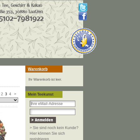
Warenkorb
mit den
freundlicher
Ihr Warenkorb ist leer.
äglichen
e zu
em recht
2
3
4
>
Mein Teekunst
stets ein
> Sie sind noch kein Kunde?
Hier können Sie sich
registrieren.