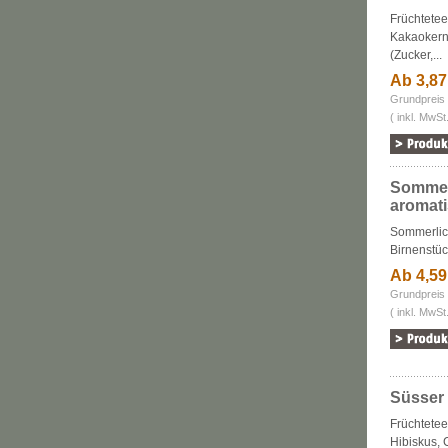
Früchtete
Kakaokernb
(Zucker,...
Ab 3,8
Grundpreis 
( inkl. MwSt
Sommer
aromati
Sommerlich
Birnenstüc
Ab 4,5
Grundpreis 
( inkl. MwSt
Süsser 
Früchtetee
Hibiskus, 