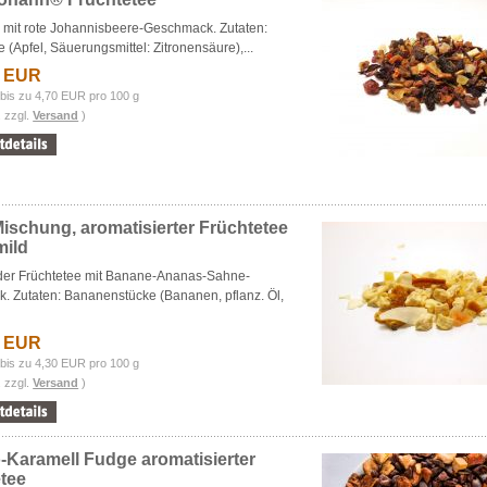
 mit rote Johannisbeere-Geschmack. Zutaten:
e (Apfel, Säuerungsmittel: Zitronensäure),...
3 EUR
bis zu 4,70 EUR pro 100 g
. zzgl.
Versand
)
Mischung, aromatisierter Früchtetee
ild
er Früchtetee mit Banane-Ananas-Sahne-
. Zutaten: Bananenstücke (Bananen, pflanz. Öl,
7 EUR
bis zu 4,30 EUR pro 100 g
. zzgl.
Versand
)
Karamell Fudge aromatisierter
tee