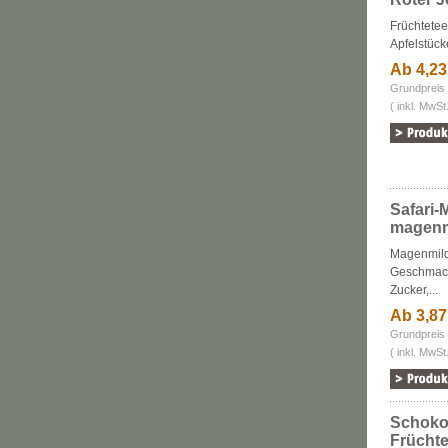
Früchtetee
Apfelstück
Ab 4,2
Grundpreis 
( inkl. MwSt
Safari-
magenm
Magenmild
Geschmack
Zucker,...
Ab 3,8
Grundpreis 
( inkl. MwSt
Schoko-
Früchte