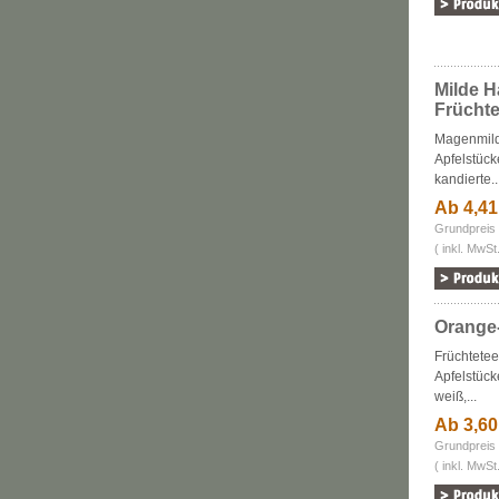
Milde 
Früchte
Magenmild
Apfelstück
kandierte..
Ab 4,4
Grundpreis 
( inkl. MwSt
Orange-
Früchtete
Apfelstück
weiß,...
Ab 3,6
Grundpreis 
( inkl. MwSt