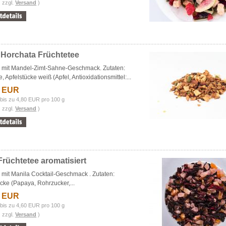
. zzgl.
Versand
)
 Horchata Früchtetee
e mit Mandel-Zimt-Sahne-Geschmack. Zutaten:
, Apfelstücke weiß (Apfel, Antioxidationsmittel:...
2 EUR
bis zu 4,80 EUR pro 100 g
. zzgl.
Versand
)
Früchtetee aromatisiert
 mit
Manila Cocktail
-Geschmack . Zutaten:
ke (Papaya, Rohrzucker,...
4 EUR
bis zu 4,60 EUR pro 100 g
. zzgl.
Versand
)