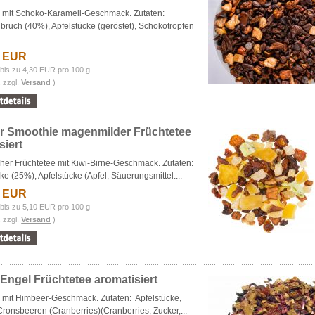
e mit Schoko-Karamell-Geschmack. Zutaten:
ruch (40%), Apfelstücke (geröstet), Schokotropfen
7 EUR
bis zu 4,30 EUR pro 100 g
. zzgl.
Versand
)
 Smoothie magenmilder Früchtetee
siert
er Früchtetee mit Kiwi-Birne-Geschmack. Zutaten:
ke (25%), Apfelstücke (Apfel, Säuerungsmittel:...
9 EUR
bis zu 5,10 EUR pro 100 g
. zzgl.
Versand
)
Engel Früchtetee aromatisiert
 mit Himbeer-Geschmack. Zutaten: Apfelstücke,
Cronsbeeren (Cranberries)(Cranberries, Zucker,...