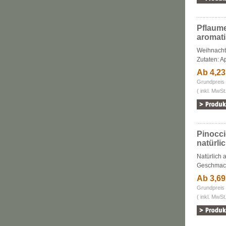
Pflaume
aromati
Weihnacht
Zutaten: Ap
Ab 4,2
Grundpreis 
( inkl. MwSt
Pinocci
natürl
Natürlich 
Geschmack.
Ab 3,6
Grundpreis 
( inkl. MwSt