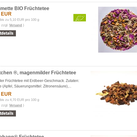
mette BIO Früchtetee
9 EUR
bis zu 5,10 EUR pro 100 g
. zzgl.
Versand
)
tchen ®, magenmilder Früchtetee
er Früchtetee mit Erdbeer-Geschmack. Zutaten:
e (Apfel, Säuerungsmittel: Zitronensäure),...
3 EUR
bis zu 4,70 EUR pro 100 g
. zzgl.
Versand
)
Johann® Früchtetee