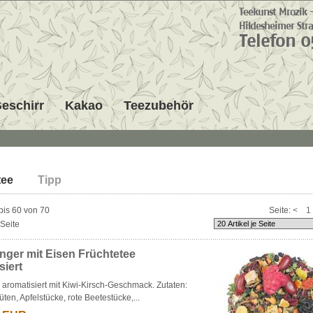
eschirr
Kakao
Teezubehör
Zutaten der meisten Früchtetees sind Hibiskus, Hagebutte und Apfel, aromatisiert 
Teesortiment Früchtetee
verschiedensten Fruchtstücken und Blüten. Früchtetees auf Apfelbasis sind magen
tee
Tipp
als Früchtetees auf Hibiskus- oder Hagebuttenbasis. Früchtetee ist aus unserem t
Leben kaum mehr weg zu denken, bilden diese Tees doch eine gesunde Alternativ
handelsüblichen Fertiggetränken, die in der Regel sehr stark zuckerhaltig und zud
 bis 60 von 70
Seite:
<
1
teuer sind. Sowohl heiß als auch kalt als Eistee genossen sind unsere Früchtetees 
 Seite
Genuss.
inger mit Eisen Früchtetee
siert
 aromatisiert mit Kiwi-Kirsch-Geschmack. Zutaten:
üten, Apfelstücke, rote Beetestücke,...