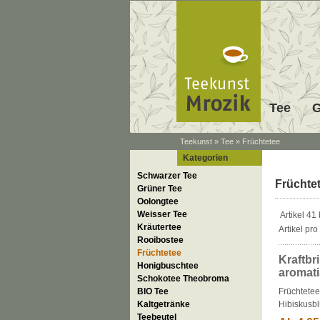
Tee
G
Teekunst
»
Tee
»
Früchtetee
Kategorien
Schwarzer Tee
Früchte
Grüner Tee
Oolongtee
Weisser Tee
Artikel 41
Kräutertee
Artikel pro
Rooibostee
Früchtetee
Kraftbr
Honigbuschtee
aromati
Schokotee Theobroma
BIO Tee
Früchtetee
Kaltgetränke
Hibiskusbl
Teebeutel