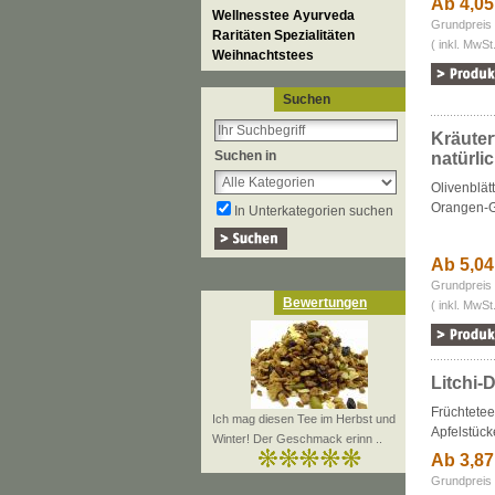
Ab 4,0
Wellnesstee Ayurveda
Grundpreis 
Raritäten Spezialitäten
( inkl. MwSt
Weihnachtstees
Suchen
Kräuter
Suchen in
natürli
Olivenblät
Orangen-
In Unterkategorien suchen
Ab 5,0
Grundpreis 
Bewertungen
( inkl. MwSt
Litchi-
Früchtetee
Ich mag diesen Tee im Herbst und
Apfelstücke
Winter! Der Geschmack erinn ..
Ab 3,8
Grundpreis 