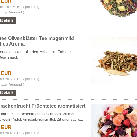
5 EUR
bis zu 4,50 EUR pro 100 g
. zzgl.
Versand
)
tee Olivenblätter-Tee magenmild
ches Aroma
tertee aus kontrolliertem Anbau mit Erdbeer-
Geschmack
4 EUR
bis zu 5,60 EUR pro 100 g
. zzgl.
Versand
)
Drachenfrucht Früchtetee aromatisiert
 mit Litchi-Drachenfrucht-Geschmack. Zutaten:
 weiß (Apfel, Antioxidationsmittel: Zitronensäure...
7 EUR
bis zu 4,30 EUR pro 100 g