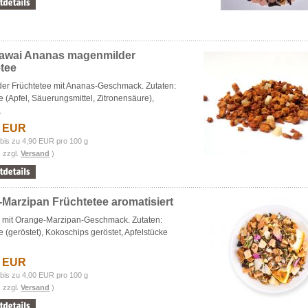
Hawai Ananas magenmilder
tee
er Früchtetee mit Ananas-Geschmack. Zutaten:
e (Apfel, Säuerungsmittel, Zitronensäure),
.
1 EUR
bis zu 4,90 EUR pro 100 g
. zzgl.
Versand
)
Marzipan Früchtetee aromatisiert
e mit Orange-Marzipan-Geschmack. Zutaten:
e (geröstet), Kokoschips geröstet, Apfelstücke
0 EUR
bis zu 4,00 EUR pro 100 g
. zzgl.
Versand
)