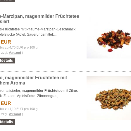
-Marzipan, magenmilder Früchtetee
siert
s-Früchtetee mit Pflaume-Marzipan-Geschmack.
felstücke (Apfel, Säuerungsmittel:...
3 EUR
bis zu 4,70 EUR pro 100 g
. zzgl.
Versand
)
o, magenmilder Früchtetee mit
ichem Aroma
aromatisierter,
magenmilder Früchtetee
mit Zitrus-
 Zutaten: Apfelstücke, Zitronengras,...
9 EUR
bis zu 4,10 EUR pro 100 g
. zzgl.
Versand
)