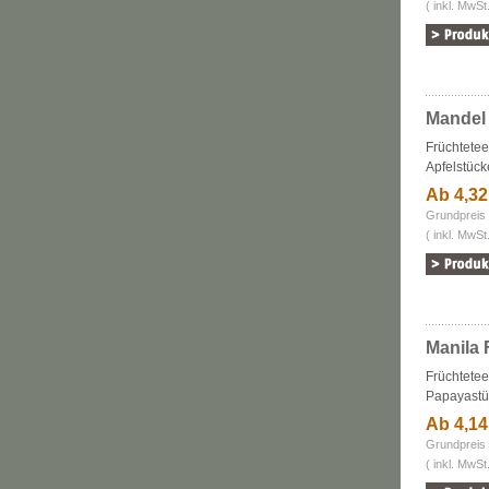
( inkl. MwSt
Mandel
Früchtete
Apfelstücke
Ab 4,3
Grundpreis 
( inkl. MwSt
Manila 
Früchtetee
Papayastüc
Ab 4,1
Grundpreis 
( inkl. MwSt