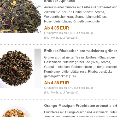
Erdbeer-Aprikose
Aromatisierter Grüntee mit Erdbeer-Aprikosen-Ges
Zutaten: Grüner Tee China Sencha, Aroma,
Weidenröschenkraut, Sonnenblumenblüten,
Rosenblütenblätter, Ringelblumenblüten
Ab 4,05 EUR
Grundpreis bis zu 4,50 EUR pro 100 g
(inkl. MwSt. zzgl.
Versand
)
Erdbeer-Rhabarber, aromatisierter grüne
Grüner aromatisierter Tee mit Erdbeer-Rhabarber-
Geschmack. Zutaten: grüner Tee (92%), Aroma,
Granatapfelblüten, Erdbeerstücke gefriergetrocknet
Kornblumenblütenblätter rosa, Rhabarberstücke
gefriergetrocknet (1%)
Ab 4,86 EUR
Grundpreis bis zu 5,40 EUR pro 100 g
(inkl. MwSt. zzgl.
Versand
)
Orange-Marzipan Früchtetee aromatisier
Früchtetee mit Orange-Marzipan-Geschmack. Zutat