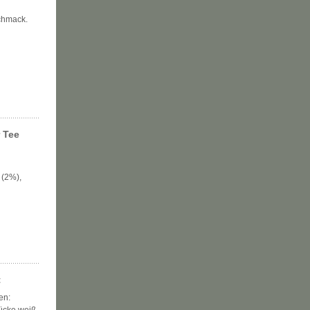
chmack.
r Tee
 (2%),
t
en: