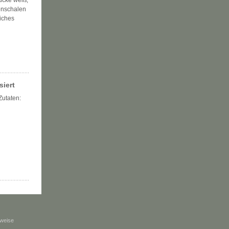
tücke weiß,
enschalen
liches
siert
utaten:
weise