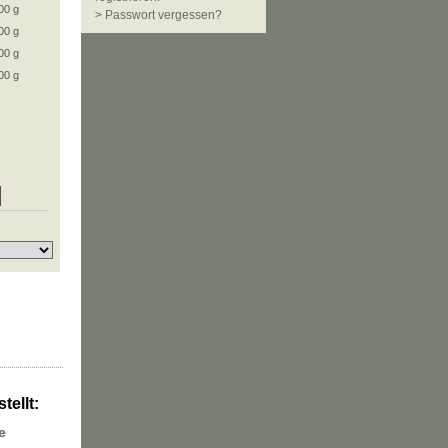
00 g
> Passwort vergessen?
00 g
00 g
00 g
tellt:
e