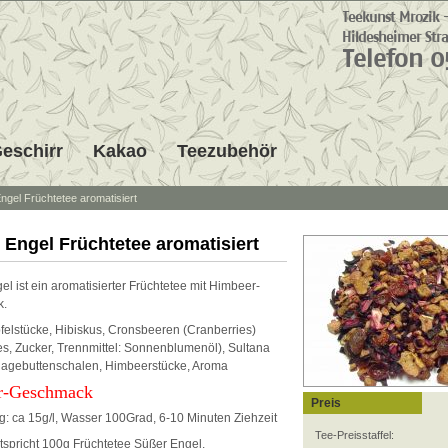
eschirr
Kakao
Teezubehör
ngel Früchtetee aromatisiert
 Engel Früchtetee aromatisiert
l ist ein aromatisierter Früchtetee mit Himbeer-
k.
pfelstücke, Hibiskus, Cronsbeeren (Cranberries)
es, Zucker, Trennmittel: Sonnenblumenöl), Sultana
agebuttenschalen, Himbeerstücke, Aroma
r-Geschmack
Preis
: ca 15g/l, Wasser 100Grad, 6-10 Minuten Ziehzeit
Tee-Preisstaffel:
ntspricht 100g Früchtetee Süßer Engel.