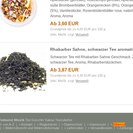
Apfelstücke (geröstet), Kokoschips geröstet, Apfels
süße Brombeerblätter, Orangenecken (8%), Orang
(5%), Vanillestücke, Rosenblütenblätter rosa, natür
Aroma, Aroma
Ab 3,60 EUR
Grundpreis bis zu 4,00 EUR pro 100 g
(inkl. MwSt. zzgl.
Versand
)
Rhabarber Sahne, schwarzer Tee aromati
Schwarzer Tee mit Rhabarber-Sahne-Geschmack. Z
schwarzer Tee, Aroma, Rhabarberstückchen.
Ab 3,87 EUR
Grundpreis bis zu 4,30 EUR pro 100 g
(inkl. MwSt. zzgl.
Versand
)
Teekunst Mrozik
Tee Geschirr Kakao Teezubehör
rr von A-Z
| >
Kontakt
| >
Registrieren
| >
Datenschutz
| >
Impressum
| >
Widerruf
| >
Widerrufsrecht und Widerrufsformular
| >
Lieferzeiten
| >
Versandkosten
| >
Zahlungs