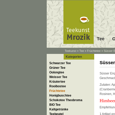
Tee
G
Teekunst
»
Tee
»
Früchtetee
»
Süsser E
Kategorien
Süsser
Schwarzer Tee
Grüner Tee
Oolongtee
Süsser Enge
Weisser Tee
Geschmac
Kräutertee
Zutaten: A
Rooibostee
(
Cranberri
Früchtetee
Rosinen, H
Honigbuschtee
Himbee
Schokotee Theobroma
BIO Tee
Empfehlung
Kaltgetränke
Teebeutel
1 Artikel e