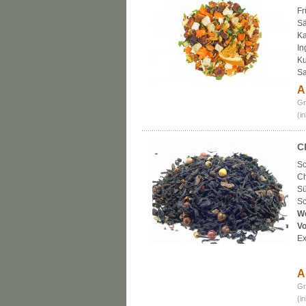
Fr
Sä
Ka
In
Ku
Sa
A
Gr
(i
C
Sc
Ch
Sü
Sc
W
Vo
Ex
A
Gr
(i