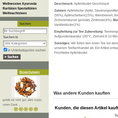
Wellnesstee Ayurveda
Geschmack:
Apfelstrudel-Geschmack
Raritäten Spezialitäten
Zutaten:
Apfelstücke (Apfel, Säuerungsmittel
Weihnachtstees
(56%), Apfelscheiben(15%), Weinbeeren, A
Zichorienwurzel geröstet, Zimtrinde(4%),
Man
Suchen
Vanillestücke(1%)
Empfehlung zur Tee Zubereitung
: Teemenge
Aufgusstemparatur 100°C, Ziehzeit 8-10 Min
Suchen in
Sonstiges:
Wir füllen den losen Tee vor dem
unserem Teefachhandel ab. Ein Artikel entsp
In Unterkategorien suchen
Früchtetee Apfelstrudel.
Bewertungen
Was andere Kunden kauften
gefällt mir sehr gut, alles super,
vielen Dank ..
Kunden, die diesen Artikel kauft
Y