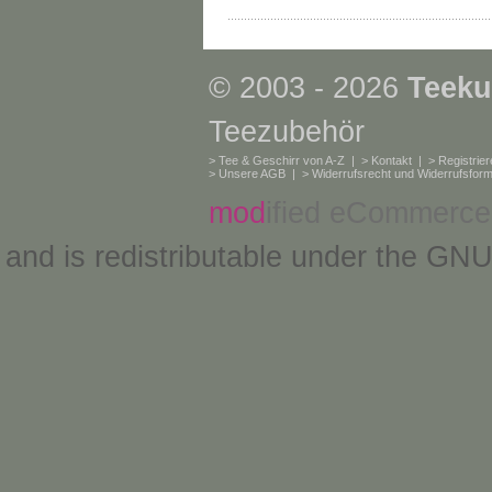
© 2003 - 2026
Teeku
Teezubehör
>
Tee & Geschirr von A-Z
| >
Kontakt
| >
Registrie
>
Unsere AGB
| >
Widerrufsrecht und Widerrufsform
mod
ified eCommerce
and is redistributable under the
GNU 