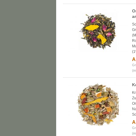
O
a
Sc
Gr
(M
Ro
Ma
(1
A
Gr
(i
K
Kr
Zu
Or
Na
S
A
Gr
(i