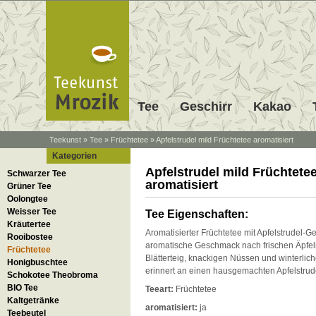
Tee
Geschirr
Kakao
Teekunst
»
Tee
»
Früchtetee
»
Apfelstrudel mild Früchtetee aromatisiert
Kategorien
Apfelstrudel mild Früchtete
Schwarzer Tee
aromatisiert
Grüner Tee
Oolongtee
Weisser Tee
Tee Eigenschaften:
Kräutertee
Aromatisierter Früchtetee mit Apfelstrudel-
Rooibostee
aromatische Geschmack nach frischen Äpfe
Früchtetee
Blätterteig, knackigen Nüssen und winterli
Honigbuschtee
erinnert an einen hausgemachten Apfelstrud
Schokotee Theobroma
BIO Tee
Teeart:
Früchtetee
Kaltgetränke
aromatisiert:
ja
Teebeutel