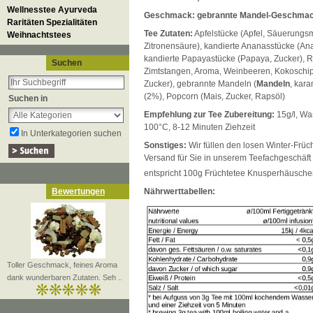
Wellnesstee Ayurveda
Geschmack: gebrannte Mandel-Geschma
Raritäten Spezialitäten
Tee Zutaten:
Apfelstücke (Apfel, Säuerungsmi
Weihnachtstees
Zitronensäure), kandierte Ananasstücke (Ana
kandierte Papayastücke (Papaya, Zucker), R
Suchen
Zimtstangen, Aroma, Weinbeeren, Kokoschi
Zucker), gebrannte Mandeln (
Mandeln
, kara
(2%), Popcorn (Mais, Zucker, Rapsöl)
Suchen in
Empfehlung zur Tee Zubereitung:
15g/l, Wa
100°C, 8-12 Minuten Ziehzeit
In Unterkategorien suchen
Sonstiges:
Wir füllen den losen Winter-Früc
Versand für Sie in unserem Teefachgeschäft a
entspricht 100g Früchtetee Knusperhäusch
Bewertungen
Nährwerttabellen:
Toller Geschmack, feines Aroma
dank wunderbaren Zutaten. Seh ..