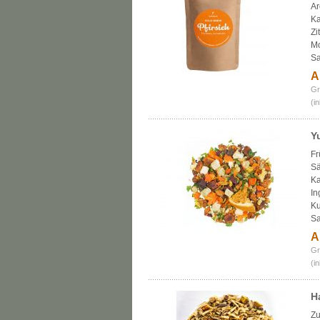
Ar
Ka
Zi
Mo
Sa
A
Gr
(i
Y
Fr
Sä
Ka
In
Ku
Sa
A
Gr
(i
H
Zu