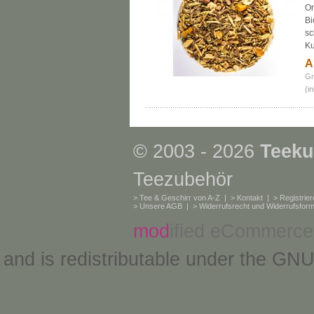
Or
Bi
sc
Ku
A
Gr
(i
© 2003 - 2026
Teeku
Teezubehör
>
Tee & Geschirr von A-Z
| >
Kontakt
| >
Registrie
>
Unsere AGB
| >
Widerrufsrecht und Widerrufsform
mod
ified eCommerce
and is redistributable under the
GNU 