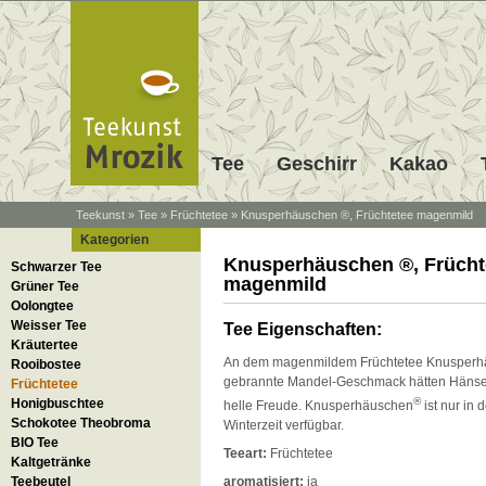
Tee
Geschirr
Kakao
Teekunst
»
Tee
»
Früchtetee
»
Knusperhäuschen ®, Früchtetee magenmild
Kategorien
Knusperhäuschen ®, Frücht
Schwarzer Tee
magenmild
Grüner Tee
Oolongtee
Weisser Tee
Tee Eigenschaften:
Kräutertee
An dem magenmildem Früchtetee Knusper
Rooibostee
gebrannte Mandel-Geschmack hätten Hänsel
Früchtetee
®
Honigbuschtee
helle Freude. Knusperhäuschen
ist nur in 
Schokotee Theobroma
Winterzeit verfügbar.
BIO Tee
Teeart:
Früchtetee
Kaltgetränke
Teebeutel
aromatisiert:
ja