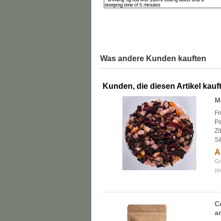
Was andere Kunden kauften
Kunden, die diesen Artikel kauft
M
Fr
Pa
Zi
Sä
A
Gr
(i
C
a