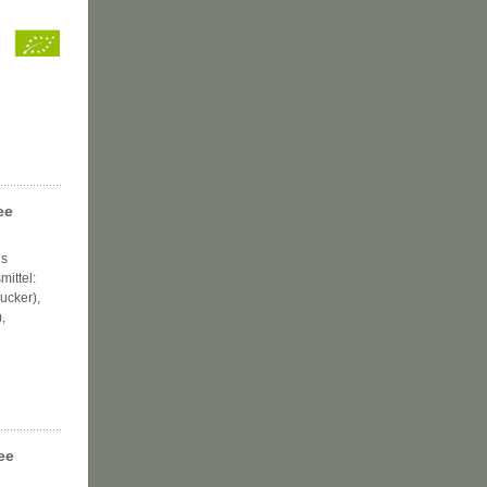
ee
ls
mittel:
ucker),
,
ee