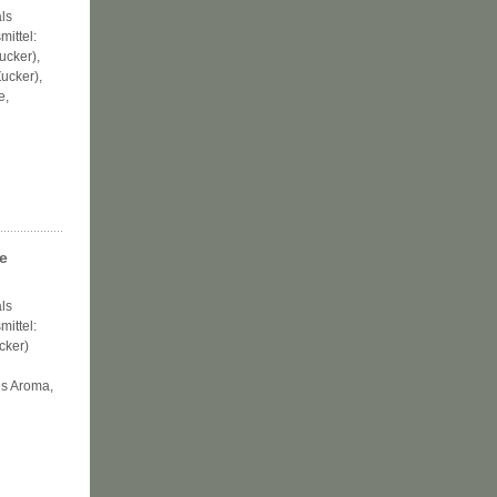
ls
mittel:
ucker),
ucker),
e,
e
ls
mittel:
cker)
es Aroma,