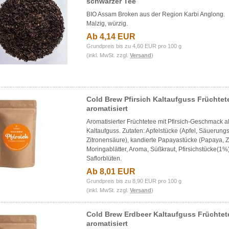
schwarzer Tee
BIO Assam Broken aus der Region
Karbi Anglong.
Malzig, würzig.
Ab 4,14 EUR
Grundpreis bis zu 4,60 EUR pro 100 g
(inkl. MwSt. zzgl.
Versand
)
Cold Brew Pfirsich Kaltaufguss Früchtet
aromatisiert
Aromatisierter Früchtetee mit Pfirsich-Geschmack a
Kaltaufguss. Zutaten: Apfelstücke (Apfel, Säuerungs
Zitronensäure), kandierte Papayastücke (Papaya, Z
Moringablätter, Aroma, Süßkraut, Pfirsichstücke(1%)
Saflorblüten.
Ab 8,01 EUR
Grundpreis bis zu 8,90 EUR pro 100 g
(inkl. MwSt. zzgl.
Versand
)
Cold Brew Erdbeer Kaltaufguss Früchtet
aromatisiert