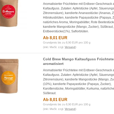
Aromatisierter Früchtetee mit Erdbeer-Geschmack a
Kaltaufguss. Zutaten: Apfelstücke (Apfel, Säuerungs
Zitronensäure), kandierte Ananasstücke (Ananas, Z
Hibiskusblüten, kandierte Papayastücke (Papaya, Z
natürliches Aroma, Moringablätter, Rote Beetestück
kandierte Mangostücke (Mango, Zucker), Süßkraut,
Erdbeerstücke(1%), Saflorblüten.
Ab 8,01 EUR
Grundpreis bis zu 8,90 EUR pro 100 g
(inkl. MwSt. zzgl.
Versand
)
Cold Brew Mango Kaltaufguss Früchtete
aromatisiert
Aromatisierter Früchtetee mit Erdbeer-Geschmack a
Kaltaufguss. Zutaten: Apfelstücke (Apfel, Säuerungs
Zitronensäure), kandierte Mangostücke (Mango, Zu
(10%), kandierte Papayastücke (Papaya, Zucker),
Karottenstücke, Moringablätter, Kurkuma, natürlich
Süßkraut.
Ab 8,01 EUR
Grundpreis bis zu 8,90 EUR pro 100 g
(inkl. MwSt. zzgl.
Versand
)