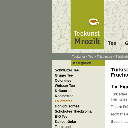
Tee
G
Teekunst
»
Tee
»
Früchtetee
»
Türkisch
Kategorien
Türkis
Schwarzer Tee
Früchte
Grüner Tee
Oolongtee
Weisser Tee
Tee Eig
Kräutertee
Türkischer 
Rooibostee
Früchtetee
Früchtetee
Honigbuschtee
Teeart:
Frü
Schokotee Theobroma
aromatisie
BIO Tee
Kaltgetränke
Geschmac
Teebeutel