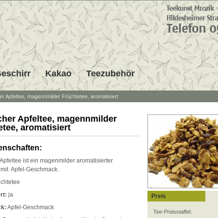
eschirr
Kakao
Teezubehör
er Apfeltee, magennmilder Früchtetee, aromatisiert
cher Apfeltee, magennmilder
tee, aromatisiert
enschaften:
Apfeltee ist ein magenmilder aromatisierter
 mit Apfel-Geschmack.
chtetee
rt:
ja
Preis
k:
Apfel-Geschmack
Tee-Preisstaffel: