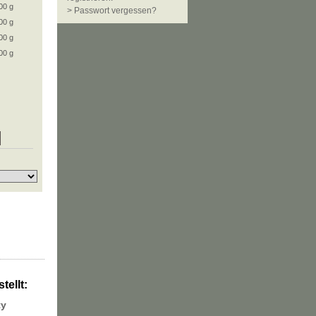
00 g
> Passwort vergessen?
00 g
00 g
00 g
tellt:
ty