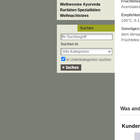
Früchtetee
Wellnesstee Ayurveda
Acerolakir
Raritäten Spezialitäten
Empfehlun
Weihnachtstees
100°C, 6-1
Suchen
Sonstiges
dem Versan
Früchtetee 
Suchen in
In Unterkategorien suchen
Was and
Kunden,