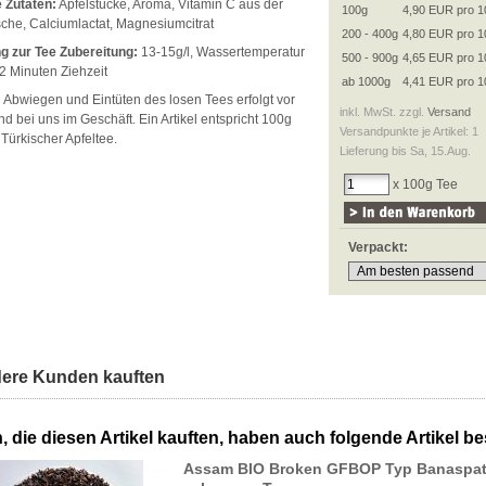
 Zutaten:
Apfelstücke, Aroma, Vitamin C aus der
100g
4,90 EUR pro 1
sche, Calciumlactat, Magnesiumcitrat
200 - 400g
4,80 EUR pro 1
g zur Tee Zubereitung:
13-15g/l, Wassertemperatur
500 - 900g
4,65 EUR pro 1
2 Minuten Ziehzeit
ab 1000g
4,41 EUR pro 1
:
Abwiegen und Eintüten des losen Tees erfolgt vor
inkl. MwSt. zzgl.
Versand
d bei uns im Geschäft. Ein Artikel entspricht 100g
Versandpunkte je Artikel: 1
Türkischer Apfeltee.
Lieferung bis Sa, 15.Aug.
x 100g Tee
Verpackt:
ere Kunden kauften
 die diesen Artikel kauften, haben auch folgende Artikel bes
Assam BIO Broken GFBOP Typ Banaspa