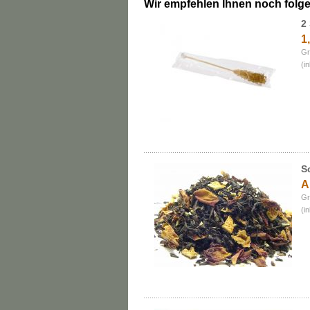
Wir empfehlen Ihnen noch folg
2
1
Gr
(i
S
A
Gr
(i