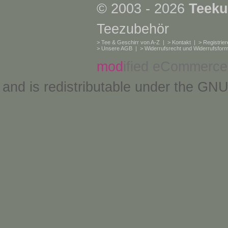
© 2003 - 2026
Teeku
Teezubehör
>
Tee & Geschirr von A-Z
| >
Kontakt
| >
Registrie
>
Unsere AGB
| >
Widerrufsrecht und Widerrufsform
mod
ified eCommerce
and is redistributable under the
GNU 