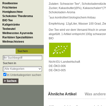
Rooibostee
Zutaten: Schwarzer Tee*, Schokoladenstüc
Früchtetee
Zucker, Kakaobutter)(8%), Kakaoschalen*(7%
Honigbuschtee
Schokoladen-Aroma
Schokotee Theobroma
*
aus kontrolliert biologischem Anbau
BIO Tee
Empfehlung: 12g/Liter, Wasser 100 Grad, Zie
Kaltgetränke
Teebeutel
Der Tee wird vor dem Versand frisch in uns
Wellnesstee Ayurveda
abgefüllt. 1 Artikel entspricht 100g schwarz
Raritäten Spezialitäten
BIO
Weihnachtstees
Suchen
Nicht-EU-Landwirtschaft
Suchen in
DE-ÖKO-006
DE-ÖKO-005
In Unterkategorien suchen
Ähnliche Artikel
Was andere