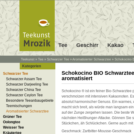
Tee
Geschirr
Kakao
Teekunst
»
Tee
»
Schwarzer Tee
»
Aromatisierter Schwarztee
»
Schokocino B
Kategorien
Schokocino BIO Schwarzte
Schwarzer Tee
aromatisiert
Schwarzer Assam Tee
Schwarzer Darjeeling Tee
Schwarzer China Tee
Schokocino ® ist ein feiner Bio-Schwarztee p
Schwarzer Ceylon Tee
verschmolzen mit intensiven Kakaonoten. Es 
Besondere Teeanbaugebiete
absolut harmonischer Genuss. Ein warmes, 
Teemischungen
macht sich breit, als würde man langsam ei
Aromatisierter Schwarztee
auf der Zunge zergehen lassen. Die beste W
Grüner Tee
nächsten Heißhunger-Attacke. Gönnen Sie si
Oolongtee
Stückchen, äh Schlückchen. Gerne auch mit
Weisser Tee
Geschmack: Zartbitter-Mousse-Geschmack
Kräutertee