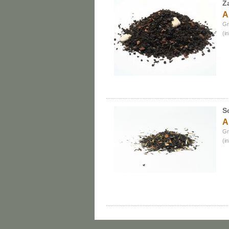
Z
A
Gr
(i
S
A
Gr
(i