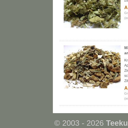
Zu
A
Gr
(i
M
a
Kr
Ap
Zi
sc
Zi
A
Gr
(i
© 2003 - 2026
Teeku