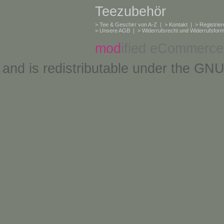
Teezubehör
>
Tee & Geschirr von A-Z
| >
Kontakt
| >
Registrie
>
Unsere AGB
| >
Widerrufsrecht und Widerrufsform
mod
ified eCommerce
and is redistributable under the
GNU 