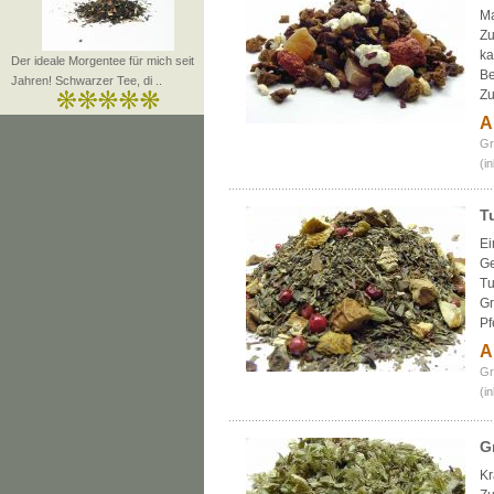
Ma
Zu
ka
Der ideale Morgentee für mich seit
Be
Jahren! Schwarzer Tee, di ..
Zu
A
Gr
(i
T
Ei
G
Tu
Gr
Pf
A
Gr
(i
G
Kr