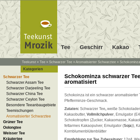
Tee
Geschirr
Kakao
Teekunst
»
Tee
»
Schwarzer Tee
»
Aromatisierter Schwarztee
»
Schokominza 
Kategorien
Schokominza schwarzer Te
Schwarzer Tee
aromatisiert
Schwarzer Assam Tee
Schwarzer Darjeeling Tee
Schwarzer China Tee
Schokoinza ist ein schwarzer aromatisierter
Schwarzer Ceylon Tee
Pfefferminze-Geschmack.
Besondere Teeanbaugebiete
Zutaten:
Schwarzer Tee
,
weiße Schokoladenb
Teemischungen
Kakaobutter,
Vollmilchpulver
, Emulgator (E4
Aromatisierter Schwarztee
Schokotropfen (Zucker, Kakaomasse, Kakaobu
Grüner Tee
fettarmes Kakaopulver, Emulgator (
Soja
)), 
Oolongtee
Kornblumenblütenblätter
Weisser Tee
Kräutertee
Empfehlung zur Tee Zubereitung:
12g/l, Wa