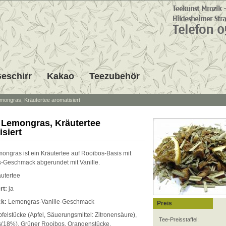
eschirr
Kakao
Teezubehör
emongras, Kräutertee aromatisiert
e Lemongras, Kräutertee
isiert
mongras ist ein Kräutertee auf Rooibos-Basis mit
Geschmack abgerundet mit Vanille.
utertee
rt:
ja
k:
Lemongras-Vanille-Geschmack
Preis
felstücke (Apfel, Säuerungsmittel: Zitronensäure),
Tee-Preisstaffel:
(18%), Grüner Rooibos, Orangenstücke,