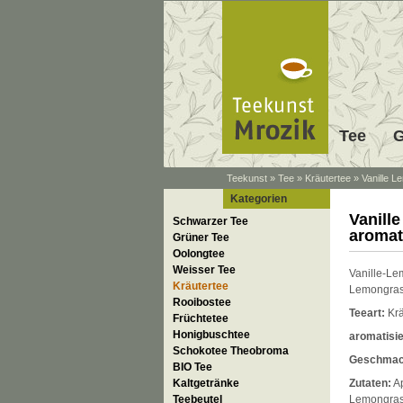
Tee
G
Teekunst
»
Tee
»
Kräutertee
»
Vanille L
Kategorien
Vanill
Schwarzer Tee
aromat
Grüner Tee
Oolongtee
Weisser Tee
Vanille-Le
Kräutertee
Lemongras-
Rooibostee
Teeart:
Krä
Früchtetee
Honigbuschtee
aromatisie
Schokotee Theobroma
Geschmac
BIO Tee
Kaltgetränke
Zutaten:
Ap
Teebeutel
Lemongras