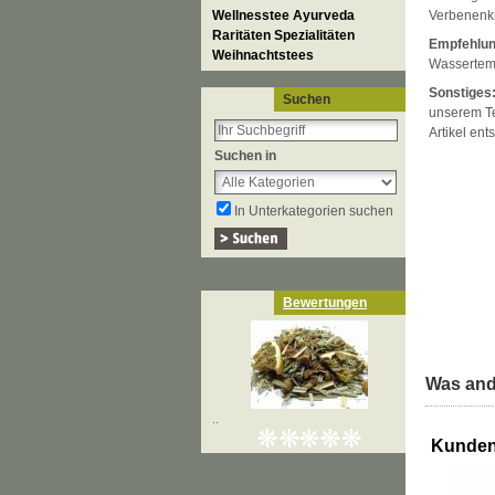
Wellnesstee Ayurveda
Verbenenkr
Raritäten Spezialitäten
Empfehlun
Weihnachtstees
Wassertemp
Sonstiges
Suchen
unserem Te
Artikel en
Suchen in
In Unterkategorien suchen
Bewertungen
Was and
..
Kunden,