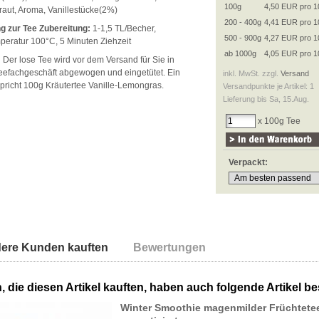
100g
4,50 EUR pro 1
aut, Aroma, Vanillestücke(2%)
200 - 400g
4,41 EUR pro 1
g zur Tee Zubereitung:
1-1,5 TL/Becher,
500 - 900g
4,27 EUR pro 1
eratur 100°C, 5 Minuten Ziehzeit
ab 1000g
4,05 EUR pro 1
:
Der lose Tee wird vor dem Versand für Sie in
efachgeschäft abgewogen und eingetütet. Ein
inkl. MwSt. zzgl.
Versand
tspricht 100g Kräutertee Vanille-Lemongras.
Versandpunkte je Artikel: 1
Lieferung bis Sa, 15.Aug.
x 100g Tee
Verpackt:
ere Kunden kauften
Bewertungen
 die diesen Artikel kauften, haben auch folgende Artikel bes
Winter Smoothie magenmilder Früchtete