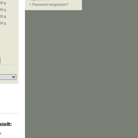
00 g
> Passwort vergessen?
00 g
00 g
00 g
tellt:
e