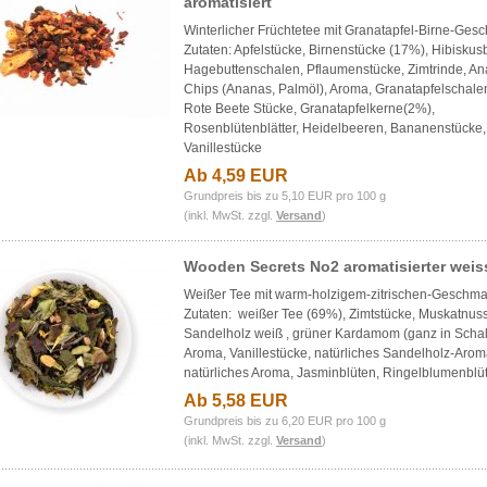
aromatisiert
Winterlicher Früchtetee mit Granatapfel-Birne-Ges
Zutaten: Apfelstücke, Birnenstücke (17%), Hibiskus
Hagebuttenschalen, Pflaumenstücke, Zimtrinde, A
Chips (Ananas, Palmöl), Aroma, Granatapfelschale
Rote Beete Stücke, Granatapfelkerne(2%),
Rosenblütenblätter, Heidelbeeren, Bananenstücke,
Vanillestücke
Ab 4,59 EUR
Grundpreis bis zu 5,10 EUR pro 100 g
(inkl. MwSt. zzgl.
Versand
)
Wooden Secrets No2 aromatisierter weis
Weißer Tee mit warm-holzigem-zitrischen-Geschma
Zutaten: weißer Tee (69%), Zimtstücke, Muskatnuss
Sandelholz weiß , grüner Kardamom (ganz in Schal
Aroma, Vanillestücke, natürliches Sandelholz-Arom
natürliches Aroma, Jasminblüten, Ringelblumenblüt
Ab 5,58 EUR
Grundpreis bis zu 6,20 EUR pro 100 g
(inkl. MwSt. zzgl.
Versand
)