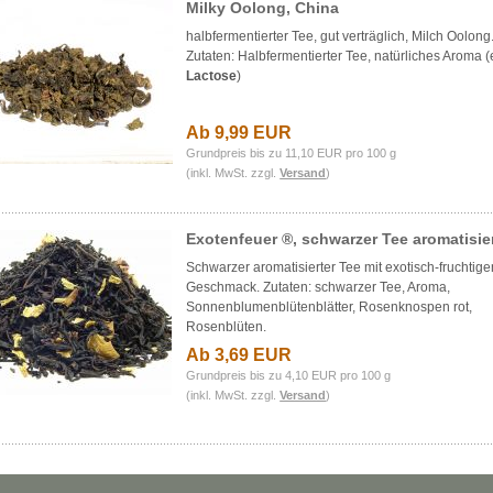
Milky Oolong, China
halbfermentierter Tee, gut verträglich, Milch Oolong
Zutaten: Halbfermentierter Tee, natürliches Aroma (
Lactose
)
Ab 9,99 EUR
Grundpreis bis zu 11,10 EUR pro 100 g
(inkl. MwSt. zzgl.
Versand
)
Exotenfeuer ®, schwarzer Tee aromatisie
Schwarzer aromatisierter Tee mit exotisch-fruchtig
Geschmack. Zutaten: schwarzer Tee, Aroma,
Sonnenblumenblütenblätter, Rosenknospen rot,
Rosenblüten.
Ab 3,69 EUR
Grundpreis bis zu 4,10 EUR pro 100 g
(inkl. MwSt. zzgl.
Versand
)