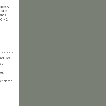
chmack.
blüten,
nanas
n(5%),
ser Tee
ck.
,
e),
a,
enblätter