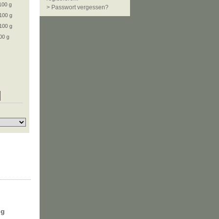
100 g
> Passwort vergessen?
100 g
100 g
00 g
ng