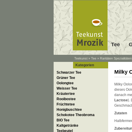
Tee
G
Teekunst
»
Tee
»
Raritäten Spezialitäten
Kategorien
Milky 
Schwarzer Tee
Grüner Tee
Oolongtee
Milky Oolon
Weisser Tee
dieses Ool
Kräutertee
danach meh
Rooibostee
Lactose
).
Früchtetee
Geschmac
Honigbuschtee
Zutaten
Schokotee Theobroma
BIO Tee
Halbfermen
Kaltgetränke
Zubereitu
Teebeutel