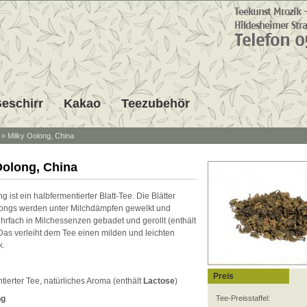
eschirr
Kakao
Teezubehör
»
Milky Oolong, China
Oolong, China
g ist ein halbfermentierter Blatt-Tee. Die Blätter
ongs werden unter Milchdämpfen gewelkt und
rfach in Milchessenzen gebadet und gerollt (enthält
 Das verleiht dem Tee einen milden und leichten
k.
Preis
tierter Tee, natürliches Aroma (enthält
Lactose
)
ng
Tee-Preisstaffel: