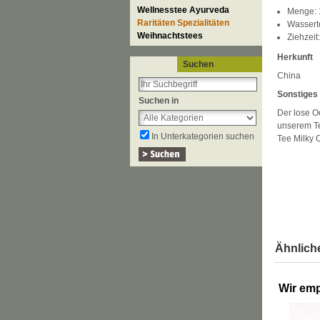
Wellnesstee Ayurveda
Menge: 1
Raritäten Spezialitäten
Wassert
Weihnachtstees
Ziehzeit
Herkunft
Suchen
China
Sonstiges
Suchen in
Der lose Oo
unserem Tee
In Unterkategorien suchen
Tee Milky 
Ähnliche
Wir emp