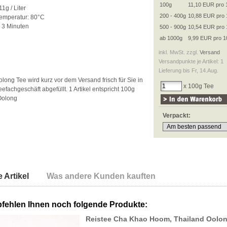
100g
11,10 EUR pro 
1g / Liter
200 - 400g
10,88 EUR pro 
emperatur: 80°C
: 3 Minuten
500 - 900g
10,54 EUR pro 
ab 1000g
9,99 EUR pro 1
inkl. MwSt. zzgl.
Versand
Versandpunkte je Artikel: 1
Lieferung bis Fr, 14.Aug.
long Tee wird kurz vor dem Versand frisch für Sie in
x 100g Tee
fachgeschäft abgefüllt. 1 Artikel entspricht 100g
Oolong
Verpackt:
 Artikel
Was andere Kunden kauften
fehlen Ihnen noch folgende Produkte:
Reistee Cha Khao Hoom, Thailand Oolo