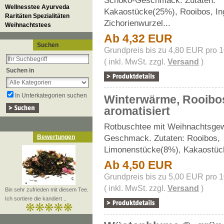
Schoko-Geschmack. Zutaten:
Wellnesstee Ayurveda
Kakaostücke(25%), Rooibos, In
Raritäten Spezialitäten
Zichorienwurzel...
Weihnachtstees
Ab 4,32 EUR
Suchen
Grundpreis bis zu 4,80 EUR pro 
( inkl. MwSt. zzgl.
Versand
)
Suchen in
In Unterkategorien suchen
Winterwärme, Rooibo
aromatisiert
Rotbuschtee mit Weihnachtsge
Geschmack. Zutaten: Rooibos,
Bewertungen
Limonenstücke(8%), Kakaostück
Ab 4,50 EUR
Grundpreis bis zu 5,00 EUR pro 
( inkl. MwSt. zzgl.
Versand
)
Bin sehr zufrieden mit diesem Tee.
Ich sortiere die kandiert ..