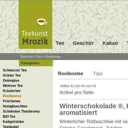
Tee
Geschirr
Kakao
Teekunst
»
Tee
»
Rooibostee
Kategorien
Rooibos
Teesortiment Rooibo
Schwarzer Tee
Rooibostee
Tipp
Rooibos, Rooibush oder Rotbusch 
Grüner Tee
südafrikanischen Cedarber-Regio
Oolongtee
dadurch aus, dass es
kein Koffei
Weisser Tee
Artikel 41 bis 43 von 43
besonders
gut als
Tee für Kinder
Kräutertee
Artikel pro Seite
C
und die zahlreich enthaltenen
Rooibostee
für jede Tageszeit.
Früchtetee
Winterschokolade ®,
Honigbuschtee
aromatisiert
Schokotee Theobroma
BIO Tee
Winterlicher Rotbuschtee mit w
Kaltgetränke
Teebeutel