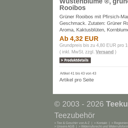
Wüstenblume ®, grün
Rooibos
Grüner Rooibos mit Pfirsich-Ma
Geschmack. Zutaten: Grüner Ro
Aroma, Kaktusblüten, Kornblum
Ab 4,32 EUR
Grundpreis bis zu 4,80 EUR pro 
( inkl. MwSt. zzgl.
Versand
)
Artikel 41 bis 43 von 43
Artikel pro Seite
© 2003 - 2026
Teeku
Teezubehör
>
Tee & Geschirr von A-Z
| >
Kontakt
| >
Registrie
>
Unsere AGB
| >
Widerrufsrecht und Widerrufsform