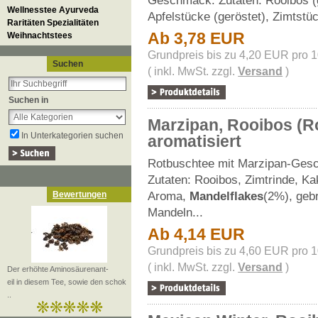
Geschmack. Zutaten: Rooibos (
Wellnesstee Ayurveda
Apfelstücke (geröstet), Zimtstüc
Raritäten Spezialitäten
Ab 3,78 EUR
Weihnachtstees
Grundpreis bis zu 4,20 EUR pro 
Suchen
( inkl. MwSt. zzgl.
Versand
)
Suchen in
Marzipan, Rooibos (R
In Unterkategorien suchen
aromatisiert
Rotbuschtee mit Marzipan-Ges
Zutaten: Rooibos, Zimtrinde, K
Aroma,
Mandelflakes
(2%), geb
Bewertungen
Mandeln...
Ab 4,14 EUR
Grundpreis bis zu 4,60 EUR pro 
( inkl. MwSt. zzgl.
Versand
)
Der erhöhte Aminosäurenant-
eil in diesem Tee, sowie den schok
..