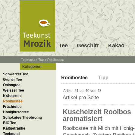
Tee
Geschirr
Kakao
Teekunst
»
Tee
»
Rooibostee
Kategorien
Rooibos
Teesortiment Rooibo
Schwarzer Tee
Rooibostee
Tipp
Rooibos, Rooibush oder Rotbusch 
Grüner Tee
südafrikanischen Cedarber-Regio
Oolongtee
dadurch aus, dass es
kein Koffei
Weisser Tee
Artikel 21 bis 40 von 43
besonders
gut als
Tee für Kinder
Kräutertee
Artikel pro Seite
C
und die zahlreich enthaltenen
Rooibostee
für jede Tageszeit.
Früchtetee
Kuschelzeit Rooibos
Honigbuschtee
aromatisiert
Schokotee Theobroma
BIO Tee
Rooibostee mit Milch mit Honig-
Kaltgetränke
Teebeutel