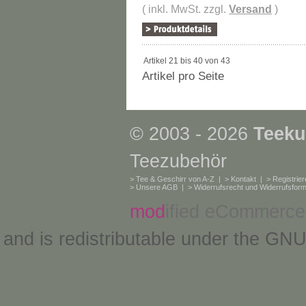
( inkl. MwSt. zzgl.
Versand
)
Artikel 21 bis 40 von 43
Artikel pro Seite
© 2003 - 2026
Teeku
Teezubehör
>
Tee & Geschirr von A-Z
| >
Kontakt
| >
Registrie
>
Unsere AGB
| >
Widerrufsrecht und Widerrufsform
mod
ified eCommerce
and is redistributable under the
GNU 