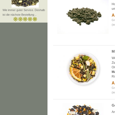
Ho
un
Wie immer guter Service. Deshalb
ist die nächste Bestellung ..
A
Gr
(i
M
We
Zu
Or
Ma
Ri
A
Gr
(i
G
Ar