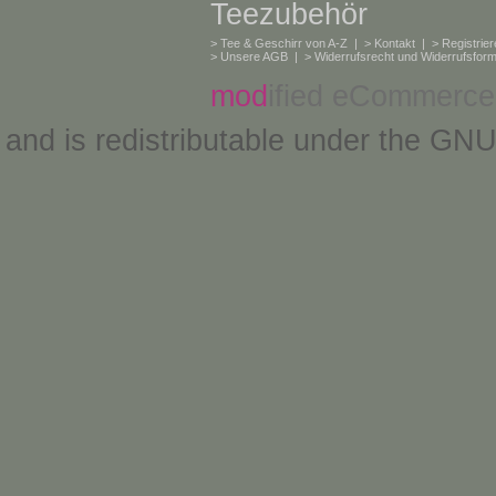
Teezubehör
>
Tee & Geschirr von A-Z
| >
Kontakt
| >
Registrie
>
Unsere AGB
| >
Widerrufsrecht und Widerrufsform
mod
ified eCommerce
and is redistributable under the
GNU 