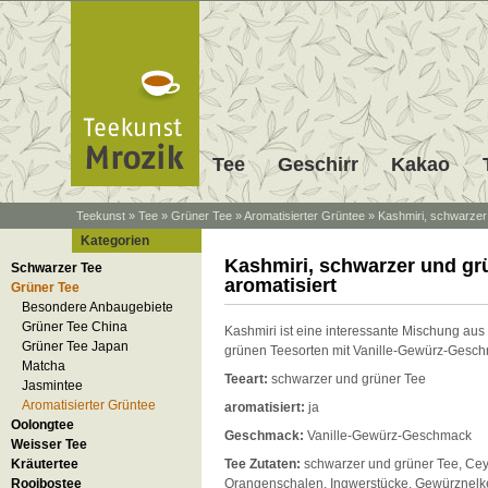
Tee
Geschirr
Kakao
Teekunst
»
Tee
»
Grüner Tee
»
Aromatisierter Grüntee
»
Kashmiri, schwarzer 
Kategorien
Kashmiri, schwarzer und gr
Schwarzer Tee
aromatisiert
Grüner Tee
Besondere Anbaugebiete
Grüner Tee China
Kashmiri ist eine interessante Mischung au
Grüner Tee Japan
grünen Teesorten mit Vanille-Gewürz-Gesc
Matcha
Teeart:
schwarzer und grüner Tee
Jasmintee
Aromatisierter Grüntee
aromatisiert:
ja
Oolongtee
Geschmack:
Vanille-Gewürz-Geschmack
Weisser Tee
Kräutertee
Tee Zutaten:
schwarzer und grüner Tee, Cey
Rooibostee
Orangenschalen, Ingwerstücke, Gewürznelk