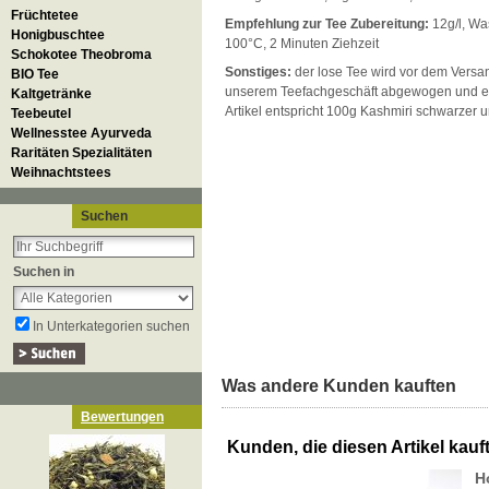
Früchtetee
Empfehlung zur Tee Zubereitung:
12g/l, Wa
Honigbuschtee
100°C, 2 Minuten Ziehzeit
Schokotee Theobroma
Sonstiges:
der lose Tee wird vor dem Versan
BIO Tee
unserem Teefachgeschäft abgewogen und ei
Kaltgetränke
Artikel entspricht 100g Kashmiri schwarzer 
Teebeutel
Wellnesstee Ayurveda
Raritäten Spezialitäten
Weihnachtstees
Suchen
Suchen in
In Unterkategorien suchen
Was andere Kunden kauften
Bewertungen
Kunden, die diesen Artikel kauft
H