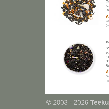
Oo
Ko
Re
A
Gr
(i
B
Sc
sc
(H
So
Ro
A
Gr
(i
© 2003 - 2026
Teeku