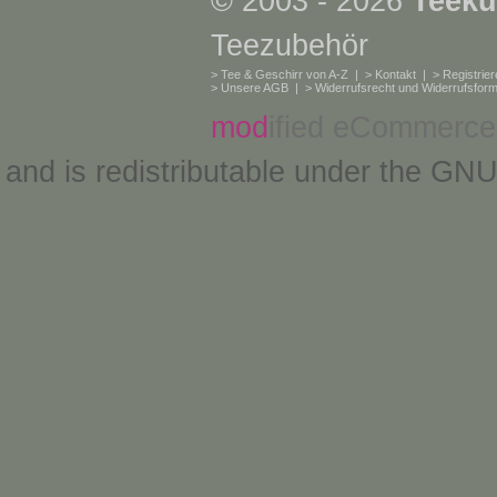
© 2003 - 2026
Teeku
Teezubehör
>
Tee & Geschirr von A-Z
| >
Kontakt
| >
Registrie
>
Unsere AGB
| >
Widerrufsrecht und Widerrufsform
mod
ified eCommerce
and is redistributable under the
GNU 