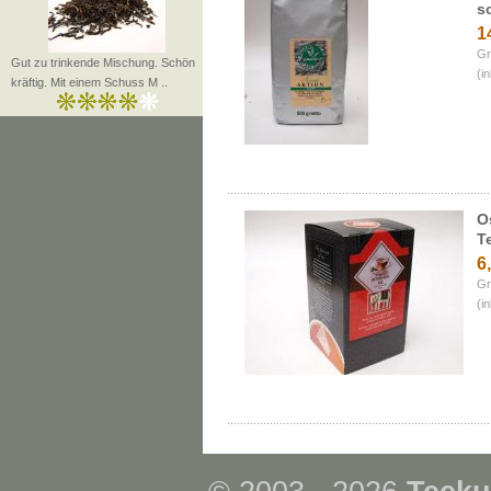
s
1
Gr
Gut zu trinkende Mischung. Schön
(i
kräftig. Mit einem Schuss M ..
O
T
6
Gr
(i