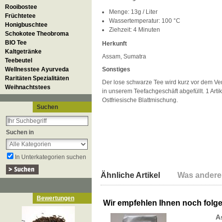
Rooibostee
Menge: 13g / Liter
Früchtetee
Wassertemperatur: 100 °C
Honigbuschtee
Ziehzeit: 4 Minuten
Schokotee Theobroma
BIO Tee
Herkunft
Kaltgetränke
Assam, Sumatra
Teebeutel
Wellnesstee Ayurveda
Sonstiges
Raritäten Spezialitäten
Der lose schwarze Tee wird kurz vor dem Vers
Weihnachtstees
in unserem Teefachgeschäft abgefüllt. 1 Arti
Ostfriesische Blattmischung.
Suchen
Suchen in
In Unterkategorien suchen
Ähnliche Artikel
Was andere
Bewertungen
Wir empfehlen Ihnen noch folg
A