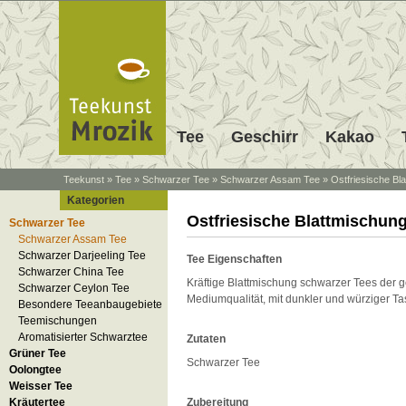
Tee
Geschirr
Kakao
Teekunst
»
Tee
»
Schwarzer Tee
»
Schwarzer Assam Tee
»
Ostfriesische Bl
Kategorien
Ostfriesische Blattmischun
Schwarzer Tee
Schwarzer Assam Tee
Schwarzer Darjeeling Tee
Tee Eigenschaften
Schwarzer China Tee
Kräftige Blattmischung schwarzer Tees der
Schwarzer Ceylon Tee
Mediumqualität, mit dunkler und würziger Ta
Besondere Teeanbaugebiete
Teemischungen
Aromatisierter Schwarztee
Zutaten
Grüner Tee
Schwarzer Tee
Oolongtee
Weisser Tee
Kräutertee
Zubereitung