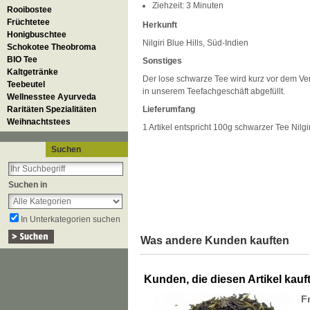
Ziehzeit: 3 Minuten
Rooibostee
Früchtetee
Herkunft
Honigbuschtee
Nilgiri Blue Hills, Süd-Indien
Schokotee Theobroma
BIO Tee
Sonstiges
Kaltgetränke
Der lose schwarze Tee wird kurz vor dem Vers
Teebeutel
in unserem Teefachgeschäft abgefüllt.
Wellnesstee Ayurveda
Raritäten Spezialitäten
Lieferumfang
Weihnachtstees
1 Artikel entspricht 100g schwarzer Tee Nilg
Suchen
Suchen in
In Unterkategorien suchen
Was andere Kunden kauften
Kunden, die diesen Artikel kauft
F