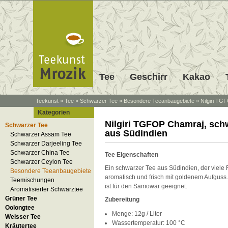
Tee
Geschirr
Kakao
Teekunst
»
Tee
»
Schwarzer Tee
»
Besondere Teeanbaugebiete
»
Nilgiri TG
Kategorien
Nilgiri TGFOP Chamraj, sch
Schwarzer Tee
aus Südindien
Schwarzer Assam Tee
Schwarzer Darjeeling Tee
Schwarzer China Tee
Tee Eigenschaften
Schwarzer Ceylon Tee
Ein schwarzer Tee aus Südindien, der viele 
Besondere Teeanbaugebiete
aromatisch und frisch mit goldenem Aufguss
Teemischungen
ist für den Samowar geeignet.
Aromatisierter Schwarztee
Grüner Tee
Zubereitung
Oolongtee
Menge: 12g / Liter
Weisser Tee
Wassertemperatur: 100 °C
Kräutertee