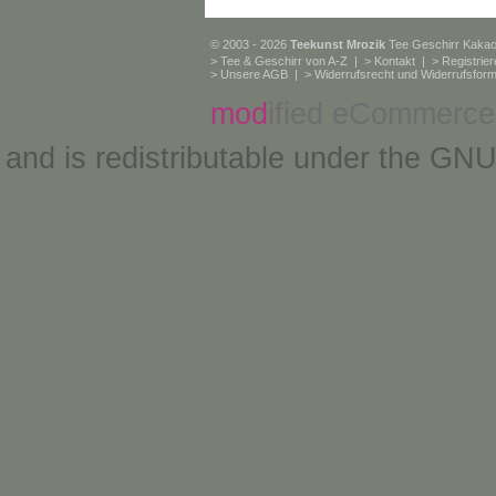
© 2003 - 2026
Teekunst Mrozik
Tee Geschirr Kaka
>
Tee & Geschirr von A-Z
| >
Kontakt
| >
Registrie
>
Unsere AGB
| >
Widerrufsrecht und Widerrufsform
mod
ified eCommerce
and is redistributable under the
GNU 