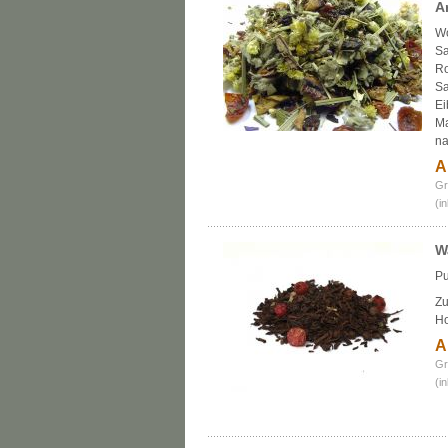
A
Wo
Sa
Ro
Sa
Ei
Ma
na
A
Gr
(i
W
Pu
Zu
Ho
A
Gr
(i