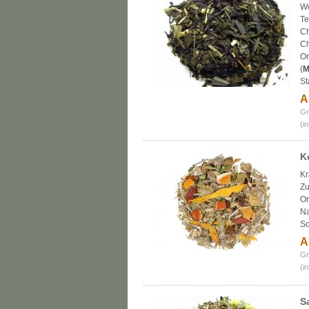
We
Te
Ch
Ch
Or
(
M
St
A
Gr
(i
K
Kr
Zu
Or
Na
S
A
Gr
(i
S