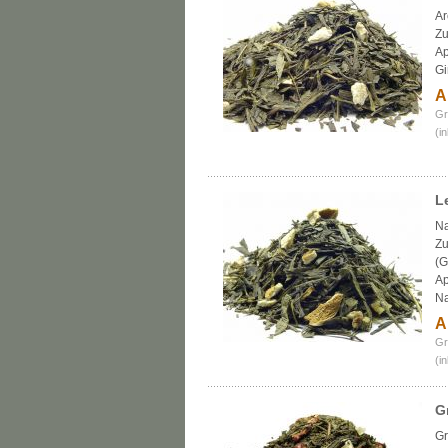
Ar
Zu
Ap
Gi
A
Gr
(i
L
Na
Zu
(G
Ap
Na
A
Gr
(i
G
Gr