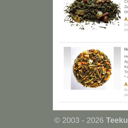
Ch
Zu
Or
A
Gr
(i
H
He
Ap
Ka
Tr
* 
A
Gr
(i
© 2003 - 2026
Teeku