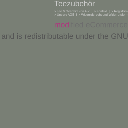
Teezubehör
>
Tee & Geschirr von A-Z
| >
Kontakt
| >
Registrie
>
Unsere AGB
| >
Widerrufsrecht und Widerrufsform
mod
ified eCommerce
and is redistributable under the
GNU 