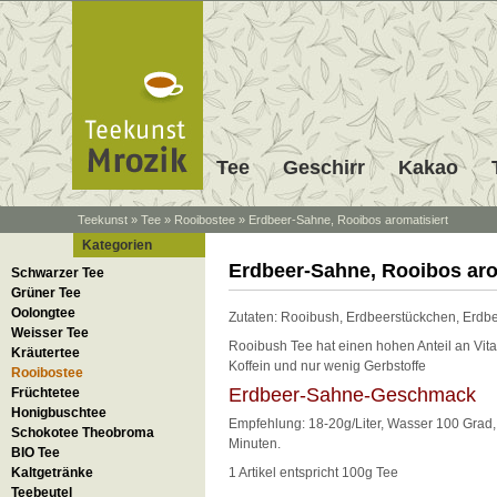
Tee
Geschirr
Kakao
Teekunst
»
Tee
»
Rooibostee
»
Erdbeer-Sahne, Rooibos aromatisiert
Kategorien
Erdbeer-Sahne, Rooibos aro
Schwarzer Tee
Grüner Tee
Oolongtee
Zutaten: Rooibush, Erdbeerstückchen, Erdbee
Weisser Tee
Rooibush Tee hat einen hohen Anteil an Vita
Kräutertee
Koffein und nur wenig Gerbstoffe
Rooibostee
Erdbeer-Sahne-Geschmack
Früchtetee
Honigbuschtee
Empfehlung: 18-20g/Liter, Wasser 100 Grad, 
Schokotee Theobroma
Minuten.
BIO Tee
Kaltgetränke
1 Artikel entspricht 100g Tee
Teebeutel