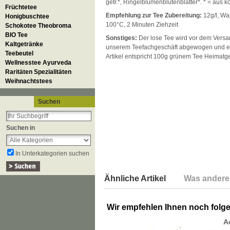
getr.*, Ringelblumenblütenblätter*. * = aus k
Früchtetee
Empfehlung zur Tee Zubereitung:
12g/l, Wa
Honigbuschtee
100°C, 2 Minuten Ziehzeit
Schokotee Theobroma
BIO Tee
Sonstiges:
Der lose Tee wird vor dem Versan
Kaltgetränke
unserem Teefachgeschäft abgewogen und ei
Teebeutel
Artikel entspricht 100g grünem Tee Heimatge
Wellnesstee Ayurveda
Raritäten Spezialitäten
Weihnachtstees
Suchen
Suchen in
In Unterkategorien suchen
Ähnliche Artikel
Was andere
Wir empfehlen Ihnen noch folg
A