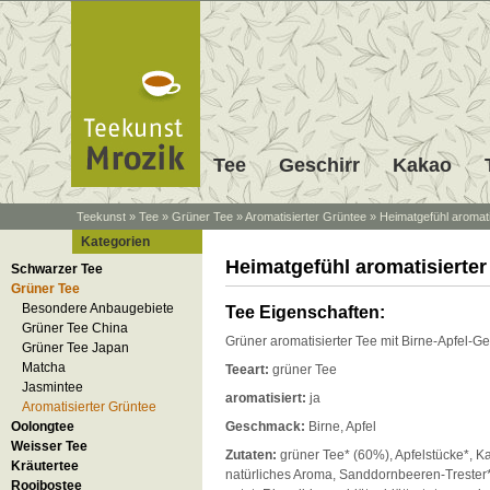
Tee
Geschirr
Kakao
Teekunst
»
Tee
»
Grüner Tee
»
Aromatisierter Grüntee
»
Heimatgefühl aromati
Kategorien
Heimatgefühl aromatisierter
Schwarzer Tee
Grüner Tee
Besondere Anbaugebiete
Tee Eigenschaften:
Grüner Tee China
Grüner aromatisierter Tee mit Birne-Apfel-
Grüner Tee Japan
Matcha
Teeart:
grüner Tee
Jasmintee
aromatisiert:
ja
Aromatisierter Grüntee
Oolongtee
Geschmack:
Birne, Apfel
Weisser Tee
Zutaten:
grüner Tee* (60%), Apfelstücke*, Ka
Kräutertee
natürliches Aroma, Sanddornbeeren-Trester*,
Rooibostee