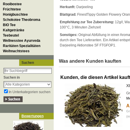
Rooibostee
Herkunft:
Darjeeling
Früchtetee
Honigbuschtee
Blattgrad:
FinestTippy Golden Flowery Ora
Schokotee Theobroma
Empfehlung zur Tee Zubereitung:
12g/l, Wa
BIO Tee
100°C, 3 Minuten Ziehzeit
Kaltgetränke
Sonstiges:
Original Abfüllung in einer Aro
Teebeutel
durch den Tee Lieferanten. Ein Artikel entspr
Wellnesstee Ayurveda
Darjeeling Aktionstee SF FTGFOP1.
Raritäten Spezialitäten
Weihnachtstees
Was andere Kunden kauften
Suchen
Kunden, die diesen Artikel kauft
Suchen in
X
In Unterkategorien suchen
Gr
M
A
Gr
Bewertungen
(i