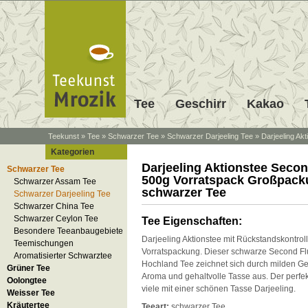
Tee
Geschirr
Kakao
Teekunst
»
Tee
»
Schwarzer Tee
»
Schwarzer Darjeeling Tee
»
Darjeeling A
Kategorien
Darjeeling Aktionstee Seco
Schwarzer Tee
500g Vorratspack Großpack
Schwarzer Assam Tee
schwarzer Tee
Schwarzer Darjeeling Tee
Schwarzer China Tee
Schwarzer Ceylon Tee
Tee Eigenschaften:
Besondere Teeanbaugebiete
Darjeeling Aktionstee mit Rückstandskontrol
Teemischungen
Vorratspackung. Dieser schwarze Second Fl
Aromatisierter Schwarztee
Hochland Tee zeichnet sich durch milden Ge
Grüner Tee
Aroma und gehaltvolle Tasse aus. Der perfek
Oolongtee
viele mit einer schönen Tasse Darjeeling.
Weisser Tee
Kräutertee
Teeart:
schwarzer Tee