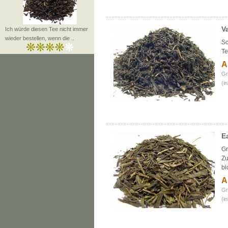
V
Ich würde diesen Tee nicht immer
wieder bestellen, wenn die ..
Sc
T
A
Gr
(i
E
Gr
Zu
bi
A
Gr
(i