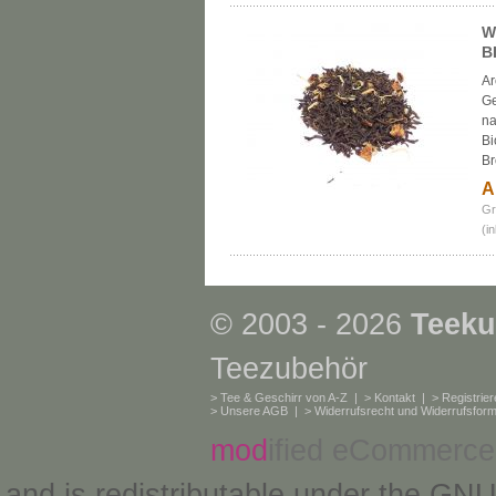
W
B
Ar
Ge
na
Bi
B
A
Gr
(i
© 2003 - 2026
Teeku
Teezubehör
>
Tee & Geschirr von A-Z
| >
Kontakt
| >
Registrie
>
Unsere AGB
| >
Widerrufsrecht und Widerrufsform
mod
ified eCommerce
and is redistributable under the
GNU 