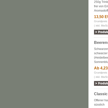
250g Trink
frei von E
Aromastof
13,50 
Grundpreis
( inkl. MwSt
Beerens
Schwarzer
schwarzer
(Heidelbee
Sonnenblu
Ab 4,2
Grundpreis 
( inkl. MwSt
Classic
Offener ha
süsslich