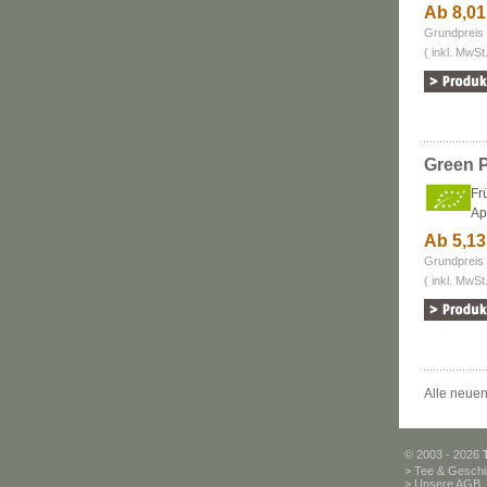
Ab 8,0
Grundpreis 
( inkl. MwSt
Green P
Fr
Ap
Ab 5,1
Grundpreis 
( inkl. MwSt
Alle neuen
© 2003 - 2026
>
Tee & Geschi
>
Unsere AGB