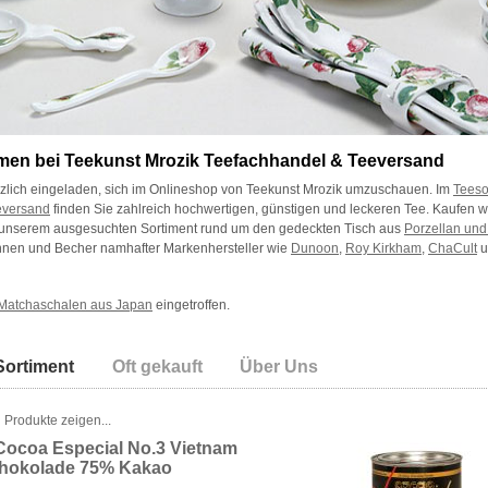
men bei Teekunst Mrozik Teefachhandel & Teeversand
rzlich eingeladen, sich im Onlineshop von Teekunst Mrozik umzuschauen. Im
Teeso
eversand
finden Sie zahlreich hochwertigen, günstigen und leckeren Tee. Kaufen wi
 unserem ausgesuchten Sortiment rund um den gedeckten Tisch aus
Porzellan und
nnen und Becher namhafter Markenhersteller wie
Dunoon
,
Roy Kirkham
,
ChaCult
u
Matchaschalen aus Japan
eingetroffen.
Sortiment
Oft gekauft
Über Uns
 Produkte zeigen...
Cocoa Especial No.3 Vietnam
chokolade 75% Kakao