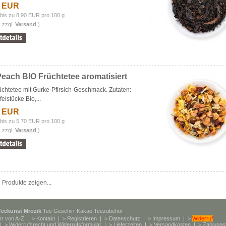
1 EUR
bis zu 8,90 EUR pro 100 g
. zzgl.
Versand
)
each BIO Früchtetee aromatisiert
üchtetee mit Gurke-Pfirsich-Geschmack. Zutaten:
felstücke Bio,...
3 EUR
bis zu 5,70 EUR pro 100 g
. zzgl.
Versand
)
 Produkte zeigen...
Teekunst Mrozik
Tee Geschirr Kakao Teezubehör
rr von A-Z
| >
Kontakt
| >
Registrieren
| >
Datenschutz
| >
Impressum
| >
Widerruf
| >
Widerrufsrecht und Widerrufsformular
| >
Lieferzeiten
| >
Versandkosten
| >
Zahlungs