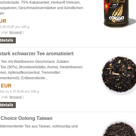
schokolade, 75% Kakaoanteil, Herkunft Vietnam,
mulgatoren, Geschmacksverstärker und künstlichen
fen
EUR
 5,40 EUR pro 100 g
. zzgl.
Versand
)
tark schwarzer Tee aromatisiert
 Tee mit Waldbeeren-Geschmack. Zutaten:
 Tee (90%), Brombeerblätter, Aroma, Heidelbeeren
ren, Apfelsaftkonzentrat, Trennmittel:
menkernöl), Erdbeerstücke...
3 EUR
bis zu 4,70 EUR pro 100 g
. zzgl.
Versand
)
 Choice Oolong Taiwan
lbfermentierter Tee aus Taiwan, vollmundig und