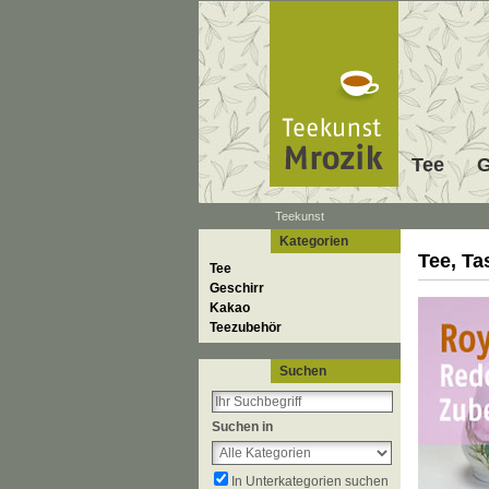
Tee
G
Teekunst
Kategorien
Tee, Ta
Tee
Geschirr
Kakao
Teezubehör
Suchen
Suchen in
In Unterkategorien suchen