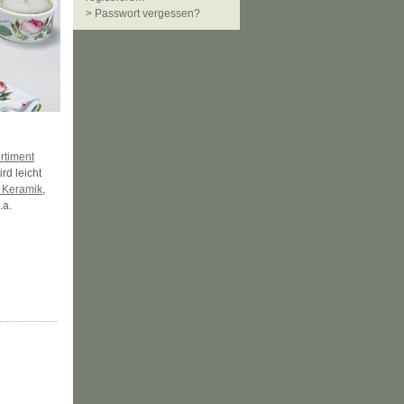
> Passwort vergessen?
rtiment
rd leicht
 Keramik
,
.a.