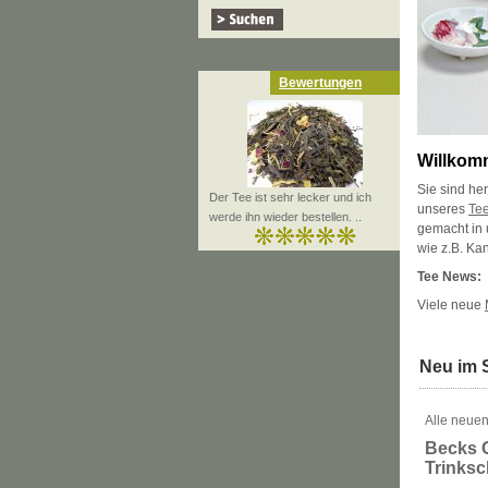
Bewertungen
Willkom
Sie sind he
Der Tee ist sehr lecker und ich
unseres
Te
werde ihn wieder bestellen. ..
gemacht in
wie z.B. Ka
Tee News:
Viele neue
Neu im 
Alle neuen
Becks 
Trinks