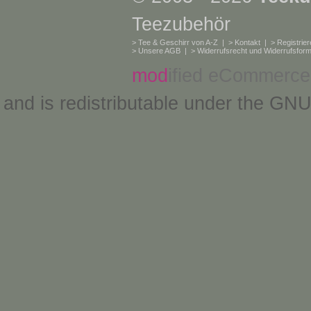
Teezubehör
>
Tee & Geschirr von A-Z
| >
Kontakt
| >
Registrie
>
Unsere AGB
| >
Widerrufsrecht und Widerrufsform
mod
ified eCommerce
and is redistributable under the
GNU 