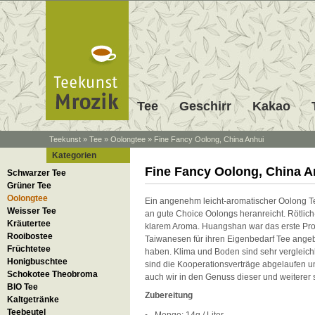
Tee
Geschirr
Kakao
Teekunst
»
Tee
»
Oolongtee
»
Fine Fancy Oolong, China Anhui
Kategorien
Fine Fancy Oolong, China A
Schwarzer Tee
Grüner Tee
Oolongtee
Ein angenehm leicht-aromatischer Oolong Te
Weisser Tee
an gute Choice Oolongs heranreicht. Rötlic
Kräutertee
klarem Aroma.
Huangshan war das erste Proj
Rooibostee
Taiwanesen für ihren Eigenbedarf Tee angeb
Früchtetee
haben. Klima und Boden sind sehr vergleichb
Honigbuschtee
sind die Kooperationsverträge abgelaufen
Schokotee Theobroma
auch wir in den Genuss dieser und weiterer 
BIO Tee
Zubereitung
Kaltgetränke
Teebeutel