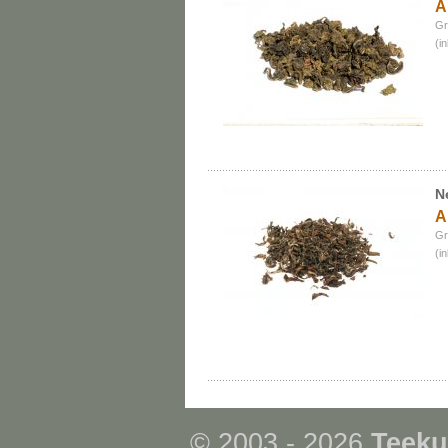
A
Gr
(i
N
A
Gr
(i
© 2003 - 2026
Teeku