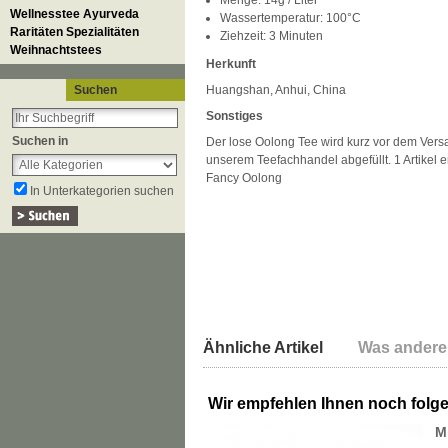
Menge: 14g / Liter
Wellnesstee Ayurveda
Wassertemperatur: 100°C
Raritäten Spezialitäten
Ziehzeit: 3 Minuten
Weihnachtstees
Herkunft
Suchen
Huangshan, Anhui, China
Sonstiges
Suchen in
Der lose Oolong Tee wird kurz vor dem Versan
unserem Teefachhandel abgefüllt. 1 Artikel e
Fancy Oolong
In Unterkategorien suchen
Ähnliche Artikel
Was andere
Wir empfehlen Ihnen noch folg
M