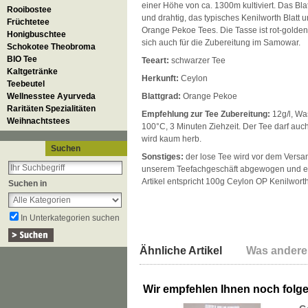
einer Höhe von ca. 1300m kultiviert. Das Blat
Rooibostee
und drahtig, das typisches Kenilworth Blatt u
Früchtetee
Orange Pekoe Tees. Die Tasse ist rot-golden
Honigbuschtee
sich auch für die Zubereitung im Samowar.
Schokotee Theobroma
BIO Tee
Teeart:
schwarzer Tee
Kaltgetränke
Herkunft:
Ceylon
Teebeutel
Wellnesstee Ayurveda
Blattgrad:
Orange Pekoe
Raritäten Spezialitäten
Empfehlung zur Tee Zubereitung:
12g/l, Wa
Weihnachtstees
100°C, 3 Minuten Ziehzeit. Der Tee darf auch
wird kaum herb.
Suchen
Sonstiges:
der lose Tee wird vor dem Versan
unserem Teefachgeschäft abgewogen und ei
Artikel entspricht 100g Ceylon OP Kenilworth
Suchen in
In Unterkategorien suchen
Ähnliche Artikel
Was andere
Wir empfehlen Ihnen noch folg