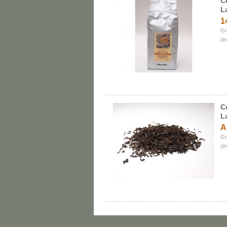
C
L
1
Gr
(i
C
L
A
Gr
(i