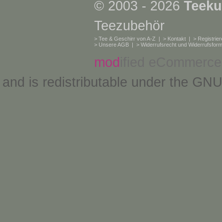
© 2003 - 2026
Teeku
Teezubehör
>
Tee & Geschirr von A-Z
| >
Kontakt
| >
Registrie
>
Unsere AGB
| >
Widerrufsrecht und Widerrufsform
mod
ified eCommerce
and is redistributable under the
GNU 