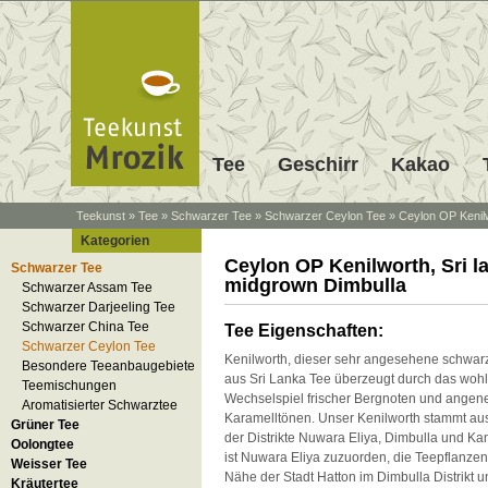
Tee
Geschirr
Kakao
Teekunst
»
Tee
»
Schwarzer Tee
»
Schwarzer Ceylon Tee
»
Ceylon OP Kenilw
Kategorien
Ceylon OP Kenilworth, Sri l
Schwarzer Tee
midgrown Dimbulla
Schwarzer Assam Tee
Schwarzer Darjeeling Tee
Schwarzer China Tee
Tee Eigenschaften:
Schwarzer Ceylon Tee
Kenilworth, dieser sehr angesehene schwa
Besondere Teeanbaugebiete
aus Sri Lanka Tee überzeugt durch das wohl
Teemischungen
Wechselspiel frischer Bergnoten und angen
Aromatisierter Schwarztee
Karamelltönen. Unser Kenilworth stammt au
Grüner Tee
der Distrikte Nuwara Eliya, Dimbulla und Kan
Oolongtee
ist Nuwara Eliya zuzuorden, die Teepflanze
Weisser Tee
Nähe der Stadt Hatton im Dimbulla Distrikt 
Kräutertee