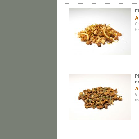
E
A
Gr
(i
P
n
A
Gr
(i