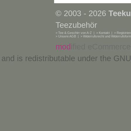
© 2003 - 2026
Teeku
Teezubehör
>
Tee & Geschirr von A-Z
| >
Kontakt
| >
Registrie
>
Unsere AGB
| >
Widerrufsrecht und Widerrufsform
mod
ified eCommerce
and is redistributable under the
GNU 