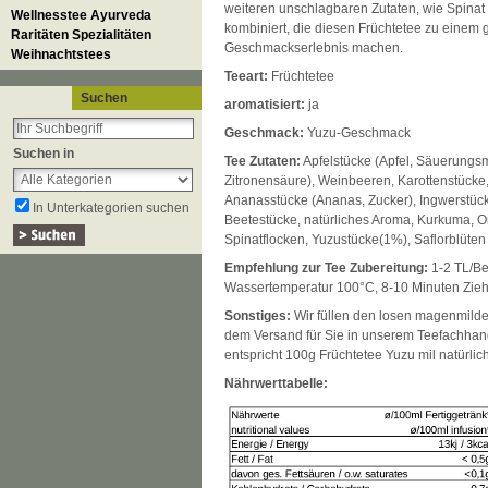
weiteren unschlagbaren Zutaten, wie Spina
Wellnesstee Ayurveda
kombiniert, die diesen Früchtetee zu einem 
Raritäten Spezialitäten
Geschmackserlebnis machen.
Weihnachtstees
Teeart:
Früchtetee
Suchen
aromatisiert:
ja
Geschmack:
Yuzu-Geschmack
Suchen in
Tee Zutaten:
Apfelstücke (Apfel, Säuerungsmi
Zitronensäure), Weinbeeren, Karottenstücke,
Ananasstücke (Ananas, Zucker), Ingwerstüc
In Unterkategorien suchen
Beetestücke, natürliches Aroma, Kurkuma, 
Spinatflocken, Yuzustücke(1%), Saflorblüten
Empfehlung zur Tee Zubereitung:
1-2 TL/Be
Wassertemperatur 100°C, 8-10 Minuten Zieh
Sonstiges:
Wir füllen den losen magenmilde
dem Versand für Sie in unserem Teefachhande
entspricht 100g Früchtetee Yuzu mil natürlich
Nährwerttabelle: