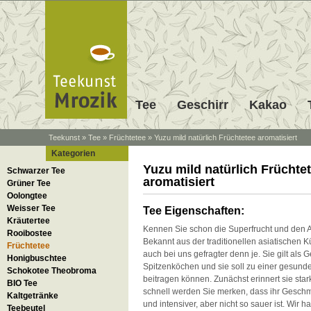
Tee
Geschirr
Kakao
Teekunst
»
Tee
»
Früchtetee
»
Yuzu mild natürlich Früchtetee aromatisiert
Kategorien
Yuzu mild natürlich Früchte
Schwarzer Tee
aromatisiert
Grüner Tee
Oolongtee
Weisser Tee
Tee Eigenschaften:
Kräutertee
Kennen Sie schon die Superfrucht und den 
Rooibostee
Bekannt aus der traditionellen asiatischen Kü
Früchtetee
auch bei uns gefragter denn je. Sie gilt als 
Honigbuschtee
Spitzenköchen und sie soll zu einer gesun
Schokotee Theobroma
beitragen können. Zunächst erinnert sie star
BIO Tee
schnell werden Sie merken, dass ihr Gesch
Kaltgetränke
und intensiver, aber nicht so sauer ist. Wir h
Teebeutel