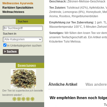
Geschmack:
Zitronen-Melisse-Geschmack
Wellnesstee Ayurveda
Raritäten Spezialitäten
Tee Zutaten:
Tulsikraut (42%), Apfelstücke, 
Weihnachtstees
Zimtrinde, Lemongras (8%), Honeybush, Meli
Aroma, Rooibos, Ringelblumenblüten
Suchen
Empfehlung zur Tee Zubereitung:
1 geh. TL
Wassertemperatur 100°C, 5 Minuten Ziehzei
Sonstiges:
Wir füllen den losen Tee vor dem
Suchen in
unserem Teefachgeschäft ab. Ein Artikel ent
Kräutertee Tulsi Melissa.
In Unterkategorien suchen
Bewertungen
Ähnliche Artikel
Was andere
Der Tee ist superlecker,ich bestelle
bestimmt wieder! ..
Wir empfehlen Ihnen noch folg
T