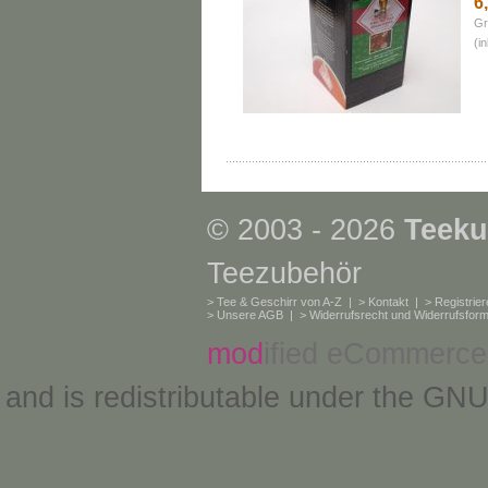
6
Gr
(i
© 2003 - 2026
Teeku
Teezubehör
>
Tee & Geschirr von A-Z
| >
Kontakt
| >
Registrie
>
Unsere AGB
| >
Widerrufsrecht und Widerrufsform
mod
ified eCommerce
and is redistributable under the
GNU 