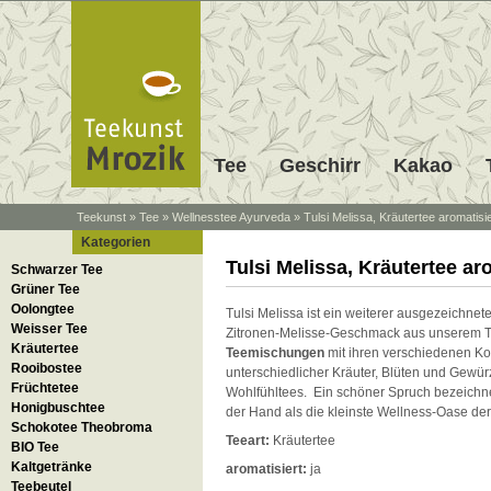
Tee
Geschirr
Kakao
Teekunst
»
Tee
»
Wellnesstee Ayurveda
»
Tulsi Melissa, Kräutertee aromatisie
Kategorien
Tulsi Melissa, Kräutertee ar
Schwarzer Tee
Grüner Tee
Oolongtee
Tulsi Melissa ist ein weiterer ausgezeichnete
Weisser Tee
Zitronen-Melisse-Geschmack aus unserem T
Kräutertee
Teemischungen
mit ihren verschiedenen K
Rooibostee
unterschiedlicher Kräuter, Blüten und Gewü
Früchtetee
Wohlfühltees. Ein schöner Spruch bezeichne
Honigbuschtee
der Hand als die kleinste Wellness-Oase der
Schokotee Theobroma
Teeart:
Kräutertee
BIO Tee
Kaltgetränke
aromatisiert:
ja
Teebeutel