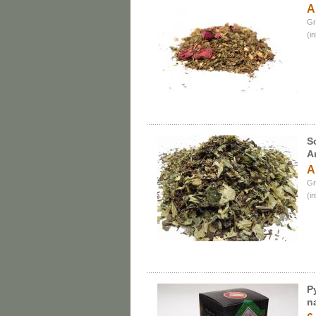
A
Gr
(i
S
A
A
Gr
(i
P
n