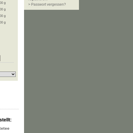
00 g
> Passwort vergessen?
00 g
00 g
00 g
tellt:
tetee