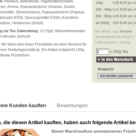
n:
Hibiskus, Apfelstücke, Hagebuttenschalen,
100g
4,30 EUR pro 1
hen, Aroma, Ananasstückche (Ananas, Zucker,
200 - 400g
4,21 EUR pro 1
ionsmittel: Zitronensäure), Papayastückche (Papaya,
500 - 900g
4,09 EUR pro 1
bilisator E509, Säurungsmittel E330), Korinthen,
eiben, Himbeeren (Grieß).
ab 1000g
3,87 EUR pro 1
g zur Tee Zubereitung:
13-15g/l, Wassertemperatur
inkl. MwSt. zzgl.
Versand
0 Minuten Ziehzeit
Versandpunkte je Artikel: 1
Lieferung bis Fr, 14.Aug.
:
Wir füllen den losen Früchtetee vor dem Versand für
rem Teefachgeschäft ab. Ein Artikel entspricht 100g
x 100g Tee
 Bunte Früchtchen.
Verpackt:
ere Kunden kauften
Bewertungen
 die diesen Artikel kauften, haben auch folgende Artikel bes
Sweet Marshmallow aromatisierter Früch