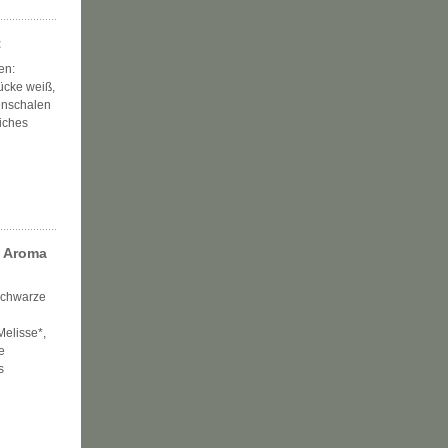
t
en:
tücke weiß,
enschalen
liches
m Aroma
schwarze
Melisse*,
e
s