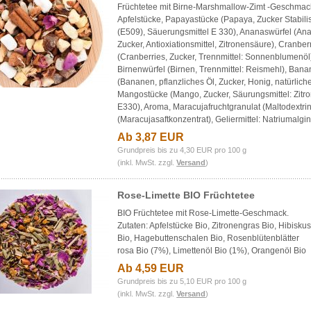
Früchtetee mit
Birne-Marshmallow-Zimt -Geschmac
Apfelstücke, Papayastücke (Papaya, Zucker Stabili
(E509), Säuerungsmittel E 330), Ananaswürfel (An
Zucker, Antioxiationsmittel, Zitronensäure), Cranber
(Cranberries, Zucker, Trennmittel: Sonnenblumenöl
Birnenwürfel (Birnen, Trennmittel: Reismehl), Ban
(Bananen, pflanzliches Öl, Zucker, Honig, natürlich
Mangostücke (Mango, Zucker, Säurungsmittel: Zitr
E330), Aroma, Maracujafruchtgranulat (Maltodextrin
(Maracujasaftkonzentrat), Geliermittel: Natriumalgin
Ab 3,87 EUR
Grundpreis bis zu 4,30 EUR pro 100 g
(inkl. MwSt. zzgl.
Versand
)
Rose-Limette BIO Früchtetee
BIO Früchtetee mit Rose-Limette-Geschmack.
Zutaten: Apfelstücke Bio, Zitronengras Bio, Hibisku
Bio, Hagebuttenschalen Bio, Rosenblütenblätter
rosa Bio (7%), Limettenöl Bio (1%), Orangenöl Bio
Ab 4,59 EUR
Grundpreis bis zu 5,10 EUR pro 100 g
(inkl. MwSt. zzgl.
Versand
)