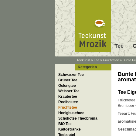
Tee
G
Teekunst
»
Tee
»
Früchtetee
»
Bunte Fr
Kategorien
Bunte 
Schwarzer Tee
aromat
Grüner Tee
Oolongtee
Weisser Tee
Tee Eig
Kräutertee
Früchtetee
Rooibostee
Brombeer-
Früchtetee
Honigbuschtee
Teeart:
Frü
Schokotee Theobroma
aromatisie
BIO Tee
Kaltgetränke
Geschmac
Teebeutel