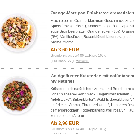
Orange-Marzipan Früchtetee aromatisier
Früchtetee mit Orange-Marzipan-Geschmack. Zutat
Apfelstücke (geröstet), Kokoschips geröstet, Apfels
süße Brombeerblätter, Orangenecken (8%), Orang
(5%), Vanillestücke, Rosenblütenblätter rosa, natür
Aroma, Aroma
Ab 3,60 EUR
Grundpreis bis zu 4,00 EUR pro 100 g
(inkl. MwSt. zzgl.
Versand
)
Waldgeflüster Kräutertee mit natürliche
My Naturals
Kräutertee mit natürlichem Aroma und
Brombeere-
Johannisbeere
-Geschmack. Hagebuttenschalen*,
Apfelstücke*, Birkenblätter*, Wald-Erdbeerblätter*, 
natürliches Aroma, Ehrenpreiskraut*, Himbeerstück
gefriergetrocknet*, Rosenblütenblätter rosa*. * = au
kontrolliertem Anbau
Ab 3,96 EUR
Grundpreis bis zu 4,40 EUR pro 100 g