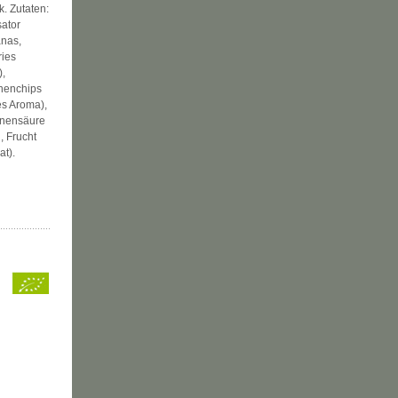
k
. Zutaten:
sator
anas,
ries
),
anenchips
es Aroma),
onensäure
, Frucht
at).
s