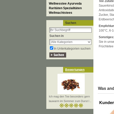
Tee Zutate
Wellnesstee Ayurveda
Sauerkirsc
Raritäten Spezialitäten
Antioxidat
Weihnachtstees
Zucker, Sta
Erdbeersch
Suchen
Empfehlun
100°C, 6-1
Suchen in
Sonstiges
Sie in unse
Früchtetee
In Unterkategorien suchen
Bewertungen
Was and
Ich mag den Tee besonders gern
lauwarm im Sommer zum Durst l ..
Kunden,