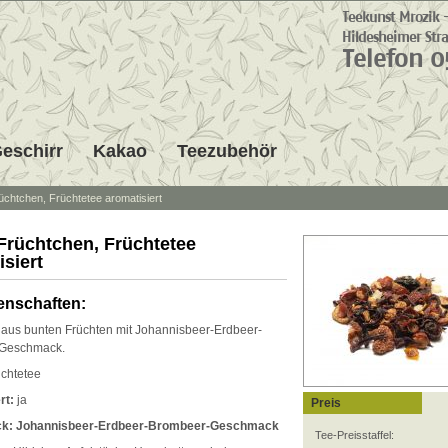
eschirr
Kakao
Teezubehör
üchtchen, Früchtetee aromatisiert
Früchtchen, Früchtetee
isiert
enschaften:
 aus bunten Früchten mit Johannisbeer-Erdbeer-
Geschmack.
chtetee
rt:
ja
Preis
k: Johannisbeer-Erdbeer-Brombeer-Geschmack
Tee-Preisstaffel: